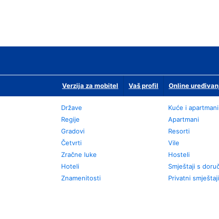
Verzija za mobitel
Vaš profil
Online uređivan
Države
Kuće i apartmani
Regije
Apartmani
Gradovi
Resorti
Četvrti
Vile
Zračne luke
Hosteli
Hoteli
Smještaji s dor
Znamenitosti
Privatni smještaji