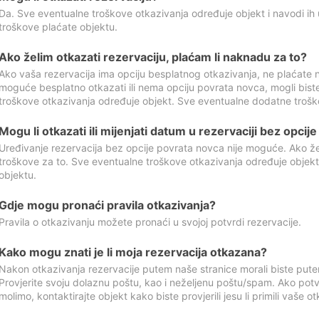
Da. Sve eventualne troškove otkazivanja određuje objekt i navodi ih 
troškove plaćate objektu.
Ako želim otkazati rezervaciju, plaćam li naknadu za to?
Ako vaša rezervacija ima opciju besplatnog otkazivanja, ne plaćate n
moguće besplatno otkazati ili nema opciju povrata novca, mogli bist
troškove otkazivanja određuje objekt. Sve eventualne dodatne trošk
Mogu li otkazati ili mijenjati datum u rezervaciji bez opci
Uređivanje rezervacija bez opcije povrata novca nije moguće. Ako želi
troškove za to. Sve eventualne troškove otkazivanja određuje objek
objektu.
Gdje mogu pronaći pravila otkazivanja?
Pravila o otkazivanju možete pronaći u svojoj potvrdi rezervacije.
Kako mogu znati je li moja rezervacija otkazana?
Nakon otkazivanja rezervacije putem naše stranice morali biste pute
Provjerite svoju dolaznu poštu, kao i neželjenu poštu/spam. Ako potv
molimo, kontaktirajte objekt kako biste provjerili jesu li primili vaše o