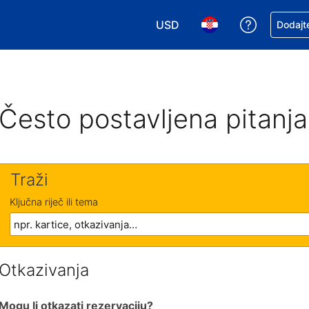
USD
Zatražite
Dodajte
Odaberite valutu. Vaša je tre
Odaberite svoj jezik
Često postavljena pitanja
Traži
Ključna riječ ili tema
Otkazivanja
Mogu li otkazati rezervaciju?