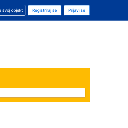
 pomoć sa svojom rezervacijom
 svoj objekt
Registriraj se
Prijavi se
nutačna valuta Američki dolar
. Vaš je trenutačni jezik Hrvatskom