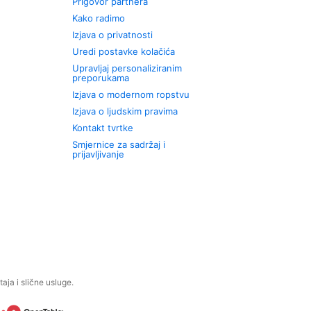
Prigovor partnera
Kako radimo
Izjava o privatnosti
Uredi postavke kolačića
Upravljaj personaliziranim
preporukama
Izjava o modernom ropstvu
Izjava o ljudskim pravima
Kontakt tvrtke
Smjernice za sadržaj i
prijavljivanje
aja i slične usluge.