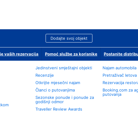
Dodajte svoj objekt
je vaših rezervacija
Pomoć službe za korisnike
Postanite distrib
Jedinstveni smještajni objekti
Najam automobila
Recenzije
Pretraživač letova
Otkrijte mjesečni najam
Rezervacija resto
Članci o putovanjima
Booking.com za a
putovanja
Sezonske ponude i ponude za
godišnji odmor
učkom
Traveller Review Awards