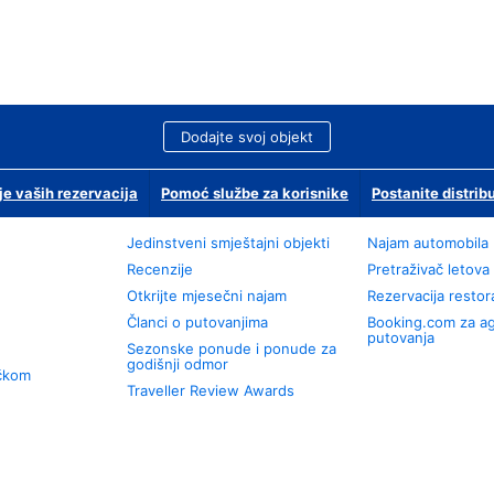
Dodajte svoj objekt
je vaših rezervacija
Pomoć službe za korisnike
Postanite distrib
Jedinstveni smještajni objekti
Najam automobila
Recenzije
Pretraživač letova
Otkrijte mjesečni najam
Rezervacija resto
Članci o putovanjima
Booking.com za a
putovanja
Sezonske ponude i ponude za
godišnji odmor
učkom
Traveller Review Awards