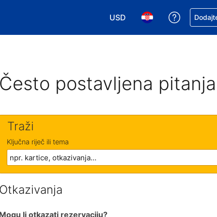
USD
Zatražite
Dodajte
Odaberite valutu. Vaša je tre
Odaberite svoj jezik
Često postavljena pitanja
Traži
Ključna riječ ili tema
Otkazivanja
Mogu li otkazati rezervaciju?