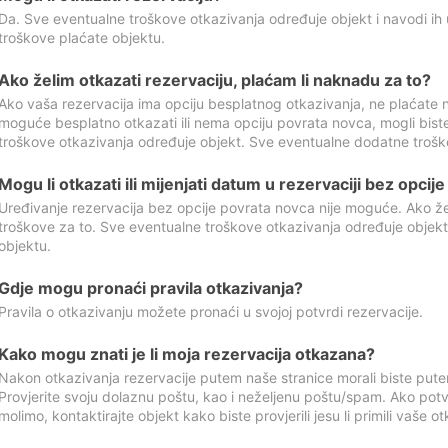
Da. Sve eventualne troškove otkazivanja određuje objekt i navodi ih 
troškove plaćate objektu.
Ako želim otkazati rezervaciju, plaćam li naknadu za to?
Ako vaša rezervacija ima opciju besplatnog otkazivanja, ne plaćate n
moguće besplatno otkazati ili nema opciju povrata novca, mogli bist
troškove otkazivanja određuje objekt. Sve eventualne dodatne trošk
Mogu li otkazati ili mijenjati datum u rezervaciji bez opci
Uređivanje rezervacija bez opcije povrata novca nije moguće. Ako želi
troškove za to. Sve eventualne troškove otkazivanja određuje objek
objektu.
Gdje mogu pronaći pravila otkazivanja?
Pravila o otkazivanju možete pronaći u svojoj potvrdi rezervacije.
Kako mogu znati je li moja rezervacija otkazana?
Nakon otkazivanja rezervacije putem naše stranice morali biste pute
Provjerite svoju dolaznu poštu, kao i neželjenu poštu/spam. Ako potv
molimo, kontaktirajte objekt kako biste provjerili jesu li primili vaše o