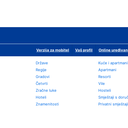
Verzija za mobitel
Vaš profil
Online uređivan
Države
Kuće i apartmani
Regije
Apartmani
Gradovi
Resorti
Četvrti
Vile
Zračne luke
Hosteli
Hoteli
Smještaji s dor
Znamenitosti
Privatni smještaji