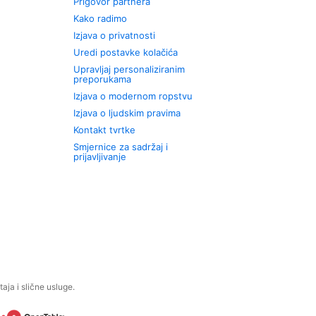
Prigovor partnera
Kako radimo
Izjava o privatnosti
Uredi postavke kolačića
Upravljaj personaliziranim
preporukama
Izjava o modernom ropstvu
Izjava o ljudskim pravima
Kontakt tvrtke
Smjernice za sadržaj i
prijavljivanje
aja i slične usluge.