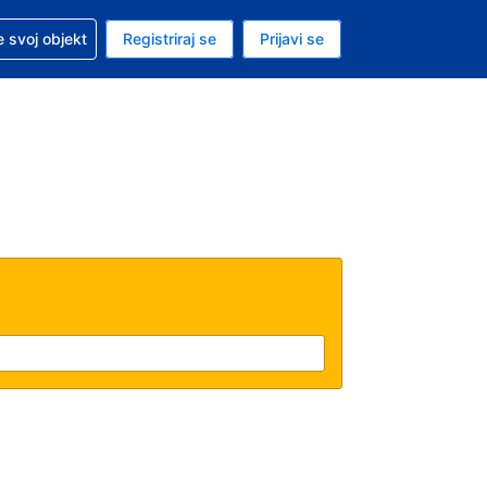
 pomoć sa svojom rezervacijom
 svoj objekt
Registriraj se
Prijavi se
nutačna valuta Američki dolar
. Vaš je trenutačni jezik Hrvatskom