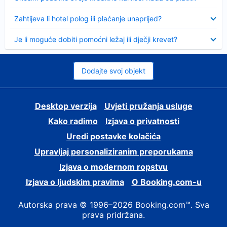
Sažeto
Zahtijeva li hotel polog ili plaćanje unaprijed?
Sažeto
Je li moguće dobiti pomoćni ležaj ili dječji krevet?
Dodajte svoj objekt
Desktop verzija
Uvjeti pružanja usluge
Kako radimo
Izjava o privatnosti
Uredi postavke kolačića
Upravljaj personaliziranim preporukama
Izjava o modernom ropstvu
Izjava o ljudskim pravima
O Booking.com-u
Autorska prava © 1996–2026 Booking.com™. Sva
prava pridržana.