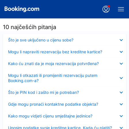
10 najčešćih pitanja
Sažeto
Što je sve uključeno u cijenu sobe?
Sažeto
Mogu li napraviti rezervaciju bez kreditne kartice?
Sažeto
Kako ću znati da je moja rezervacija potvrđena?
Sažeto
Mogu li otkazati ili promijeniti rezervaciju putem
Booking.com-a?
Sažeto
Što je PIN kod i zašto mi je potreban?
Sažeto
Gdje mogu pronaći kontaktne podatke objekta?
Sažeto
Kako mogu vidjeti cijenu smještajne jedinice?
Sažeto
Unosim podatke svoje kreditne kartice. Kada ću platiti?