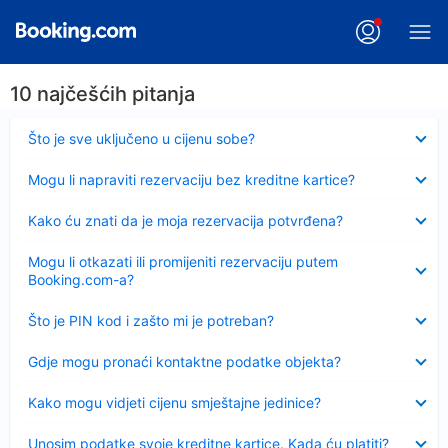
10 najčešćih pitanja
Sažeto
Što je sve uključeno u cijenu sobe?
Sažeto
Mogu li napraviti rezervaciju bez kreditne kartice?
Sažeto
Kako ću znati da je moja rezervacija potvrđena?
Sažeto
Mogu li otkazati ili promijeniti rezervaciju putem
Booking.com-a?
Sažeto
Što je PIN kod i zašto mi je potreban?
Sažeto
Gdje mogu pronaći kontaktne podatke objekta?
Sažeto
Kako mogu vidjeti cijenu smještajne jedinice?
Sažeto
Unosim podatke svoje kreditne kartice. Kada ću platiti?