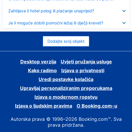
Sažeto
Zahtijeva li hotel polog ili plaćanje unaprijed?
Sažeto
Je li moguće dobiti pomoćni ležaj ili dječji krevet?
Dodajte svoj objekt
Desktop verzija
Uvjeti pružanja usluge
Kako radimo
Izjava o privatnosti
Uredi postavke kolačića
Upravljaj personaliziranim preporukama
Izjava o modernom ropstvu
Izjava o ljudskim pravima
O Booking.com-u
Autorska prava © 1996–2026 Booking.com™. Sva
prava pridržana.