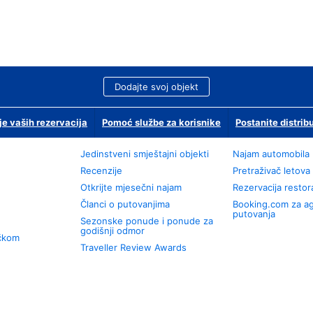
Dodajte svoj objekt
je vaših rezervacija
Pomoć službe za korisnike
Postanite distrib
Jedinstveni smještajni objekti
Najam automobila
Recenzije
Pretraživač letova
Otkrijte mjesečni najam
Rezervacija resto
Članci o putovanjima
Booking.com za a
putovanja
Sezonske ponude i ponude za
godišnji odmor
učkom
Traveller Review Awards