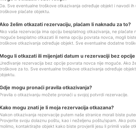
Da. Sve eventualne troškove otkazivanja određuje objekt i navodi ih 
troškove plaćate objektu.
Ako želim otkazati rezervaciju, plaćam li naknadu za to?
Ako vaša rezervacija ima opciju besplatnog otkazivanja, ne plaćate n
moguće besplatno otkazati ili nema opciju povrata novca, mogli bist
troškove otkazivanja određuje objekt. Sve eventualne dodatne trošk
Mogu li otkazati ili mijenjati datum u rezervaciji bez opci
Uređivanje rezervacija bez opcije povrata novca nije moguće. Ako želi
troškove za to. Sve eventualne troškove otkazivanja određuje objek
objektu.
Gdje mogu pronaći pravila otkazivanja?
Pravila o otkazivanju možete pronaći u svojoj potvrdi rezervacije.
Kako mogu znati je li moja rezervacija otkazana?
Nakon otkazivanja rezervacije putem naše stranice morali biste pute
Provjerite svoju dolaznu poštu, kao i neželjenu poštu/spam. Ako potv
molimo, kontaktirajte objekt kako biste provjerili jesu li primili vaše o