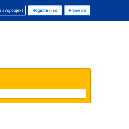
 pomoć sa svojom rezervacijom
 svoj objekt
Registriraj se
Prijavi se
enutačna valuta EUR
. Vaš je trenutačni jezik Hrvatskom