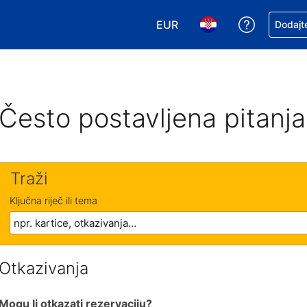
EUR
Zatražite
Dodajte
Odaberite valutu. Vaša je tr
Odaberite svoj jezik
Često postavljena pitanja
Traži
Ključna riječ ili tema
Otkazivanja
Mogu li otkazati rezervaciju?