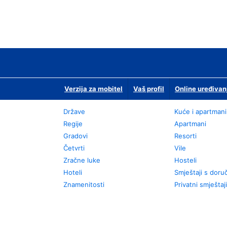
Verzija za mobitel
Vaš profil
Online uređivan
Države
Kuće i apartmani
Regije
Apartmani
Gradovi
Resorti
Četvrti
Vile
Zračne luke
Hosteli
Hoteli
Smještaji s dor
Znamenitosti
Privatni smještaji