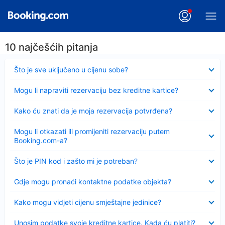
10 najčešćih pitanja
Sažeto
Što je sve uključeno u cijenu sobe?
Sažeto
Mogu li napraviti rezervaciju bez kreditne kartice?
Sažeto
Kako ću znati da je moja rezervacija potvrđena?
Sažeto
Mogu li otkazati ili promijeniti rezervaciju putem
Booking.com-a?
Sažeto
Što je PIN kod i zašto mi je potreban?
Sažeto
Gdje mogu pronaći kontaktne podatke objekta?
Sažeto
Kako mogu vidjeti cijenu smještajne jedinice?
Sažeto
Unosim podatke svoje kreditne kartice. Kada ću platiti?