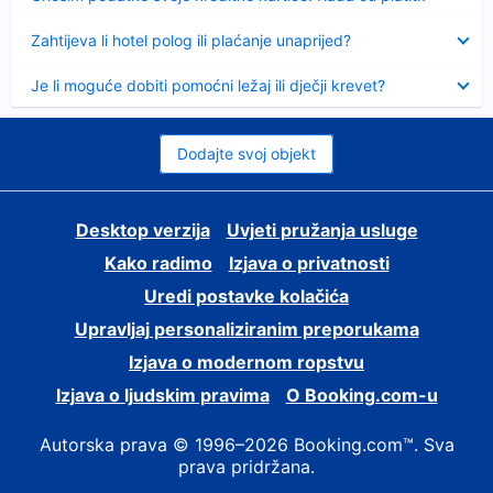
Sažeto
Zahtijeva li hotel polog ili plaćanje unaprijed?
Sažeto
Je li moguće dobiti pomoćni ležaj ili dječji krevet?
Dodajte svoj objekt
Desktop verzija
Uvjeti pružanja usluge
Kako radimo
Izjava o privatnosti
Uredi postavke kolačića
Upravljaj personaliziranim preporukama
Izjava o modernom ropstvu
Izjava o ljudskim pravima
O Booking.com-u
Autorska prava © 1996–2026 Booking.com™. Sva
prava pridržana.