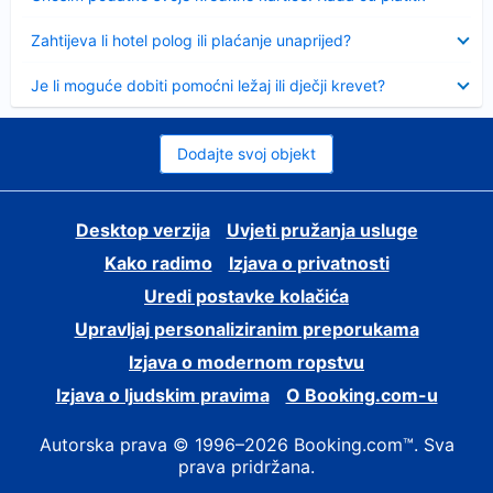
Sažeto
Zahtijeva li hotel polog ili plaćanje unaprijed?
Sažeto
Je li moguće dobiti pomoćni ležaj ili dječji krevet?
Dodajte svoj objekt
Desktop verzija
Uvjeti pružanja usluge
Kako radimo
Izjava o privatnosti
Uredi postavke kolačića
Upravljaj personaliziranim preporukama
Izjava o modernom ropstvu
Izjava o ljudskim pravima
O Booking.com-u
Autorska prava © 1996–2026 Booking.com™. Sva
prava pridržana.