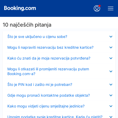
10 najčešćih pitanja
Sažeto
Što je sve uključeno u cijenu sobe?
Sažeto
Mogu li napraviti rezervaciju bez kreditne kartice?
Sažeto
Kako ću znati da je moja rezervacija potvrđena?
Sažeto
Mogu li otkazati ili promijeniti rezervaciju putem
Booking.com-a?
Sažeto
Što je PIN kod i zašto mi je potreban?
Sažeto
Gdje mogu pronaći kontaktne podatke objekta?
Sažeto
Kako mogu vidjeti cijenu smještajne jedinice?
Sažeto
Unosim podatke svoje kreditne kartice. Kada ću platiti?