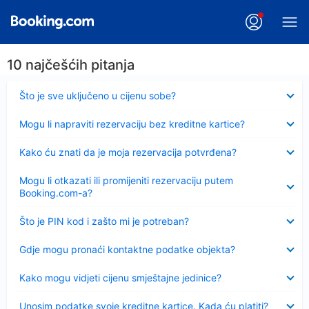
10 najčešćih pitanja
Sažeto
Što je sve uključeno u cijenu sobe?
Sažeto
Mogu li napraviti rezervaciju bez kreditne kartice?
Sažeto
Kako ću znati da je moja rezervacija potvrđena?
Sažeto
Mogu li otkazati ili promijeniti rezervaciju putem
Booking.com-a?
Sažeto
Što je PIN kod i zašto mi je potreban?
Sažeto
Gdje mogu pronaći kontaktne podatke objekta?
Sažeto
Kako mogu vidjeti cijenu smještajne jedinice?
Sažeto
Unosim podatke svoje kreditne kartice. Kada ću platiti?