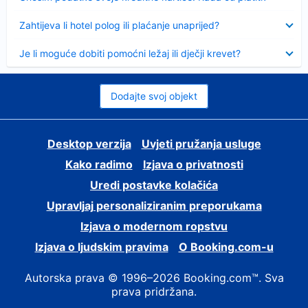
Sažeto
Zahtijeva li hotel polog ili plaćanje unaprijed?
Sažeto
Je li moguće dobiti pomoćni ležaj ili dječji krevet?
Dodajte svoj objekt
Desktop verzija
Uvjeti pružanja usluge
Kako radimo
Izjava o privatnosti
Uredi postavke kolačića
Upravljaj personaliziranim preporukama
Izjava o modernom ropstvu
Izjava o ljudskim pravima
O Booking.com-u
Autorska prava © 1996–2026 Booking.com™. Sva
prava pridržana.