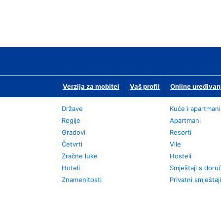
Verzija za mobitel
Vaš profil
Online uređivan
Države
Kuće i apartmani
Regije
Apartmani
Gradovi
Resorti
Četvrti
Vile
Zračne luke
Hosteli
Hoteli
Smještaji s dor
Znamenitosti
Privatni smještaji