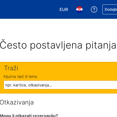
EUR
Zatražite
Dodajte
Odaberite valutu. Vaša je tr
Odaberite svoj jezik
Često postavljena pitanja
Traži
Ključna riječ ili tema
Otkazivanja
Mogu li otkazati rezervaciju?