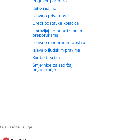
Prigovor partnera
Kako radimo
Izjava o privatnosti
Uredi postavke kolačića
Upravljaj personaliziranim
preporukama
Izjava o modernom ropstvu
Izjava o ljudskim pravima
Kontakt tvrtke
Smjernice za sadržaj i
prijavljivanje
aja i slične usluge.