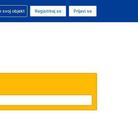
 pomoć sa svojom rezervacijom
 svoj objekt
Registriraj se
Prijavi se
enutačna valuta EUR
. Vaš je trenutačni jezik Hrvatskom