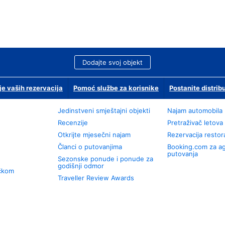
Dodajte svoj objekt
je vaših rezervacija
Pomoć službe za korisnike
Postanite distrib
Jedinstveni smještajni objekti
Najam automobila
Recenzije
Pretraživač letova
Otkrijte mjesečni najam
Rezervacija resto
Članci o putovanjima
Booking.com za a
putovanja
Sezonske ponude i ponude za
godišnji odmor
učkom
Traveller Review Awards