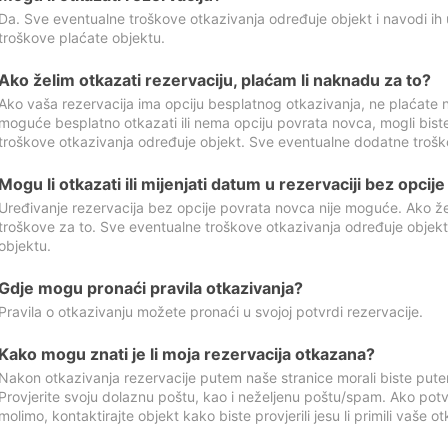
Da. Sve eventualne troškove otkazivanja određuje objekt i navodi ih 
troškove plaćate objektu.
Ako želim otkazati rezervaciju, plaćam li naknadu za to?
Ako vaša rezervacija ima opciju besplatnog otkazivanja, ne plaćate n
moguće besplatno otkazati ili nema opciju povrata novca, mogli bist
troškove otkazivanja određuje objekt. Sve eventualne dodatne trošk
Mogu li otkazati ili mijenjati datum u rezervaciji bez opci
Uređivanje rezervacija bez opcije povrata novca nije moguće. Ako želi
troškove za to. Sve eventualne troškove otkazivanja određuje objek
objektu.
Gdje mogu pronaći pravila otkazivanja?
Pravila o otkazivanju možete pronaći u svojoj potvrdi rezervacije.
Kako mogu znati je li moja rezervacija otkazana?
Nakon otkazivanja rezervacije putem naše stranice morali biste pute
Provjerite svoju dolaznu poštu, kao i neželjenu poštu/spam. Ako potv
molimo, kontaktirajte objekt kako biste provjerili jesu li primili vaše o