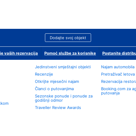
Dodajte svoj objekt
je vaših rezervacija
Pomoć službe za korisnike
Postanite distrib
Jedinstveni smještajni objekti
Najam automobila
Recenzije
Pretraživač letova
Otkrijte mjesečni najam
Rezervacija resto
Članci o putovanjima
Booking.com za a
putovanja
Sezonske ponude i ponude za
godišnji odmor
učkom
Traveller Review Awards