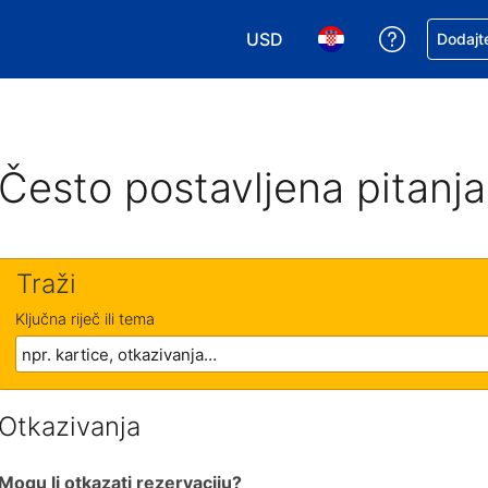
USD
Zatražite
Dodajte
Odaberite valutu. Vaša je tre
Odaberite svoj jezik
Često postavljena pitanja
Traži
Ključna riječ ili tema
Otkazivanja
Mogu li otkazati rezervaciju?