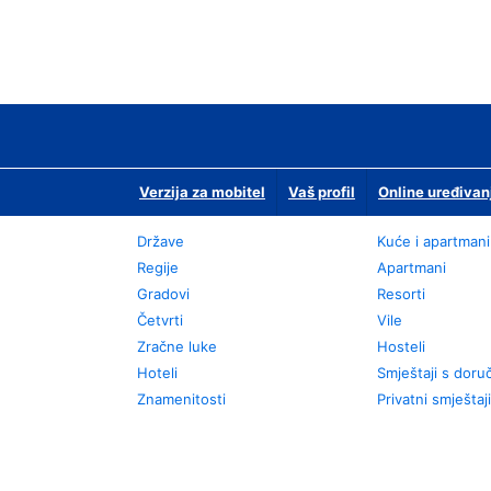
Verzija za mobitel
Vaš profil
Online uređivan
Države
Kuće i apartmani
Regije
Apartmani
Gradovi
Resorti
Četvrti
Vile
Zračne luke
Hosteli
Hoteli
Smještaji s dor
Znamenitosti
Privatni smještaji