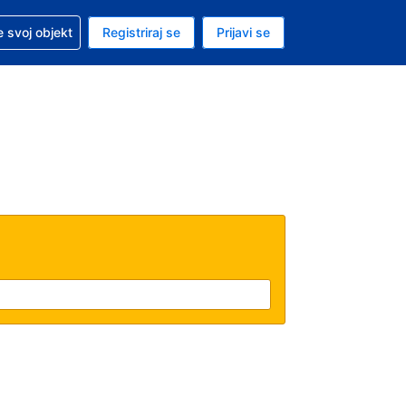
 pomoć sa svojom rezervacijom
 svoj objekt
Registriraj se
Prijavi se
nutačna valuta Američki dolar
. Vaš je trenutačni jezik Hrvatskom