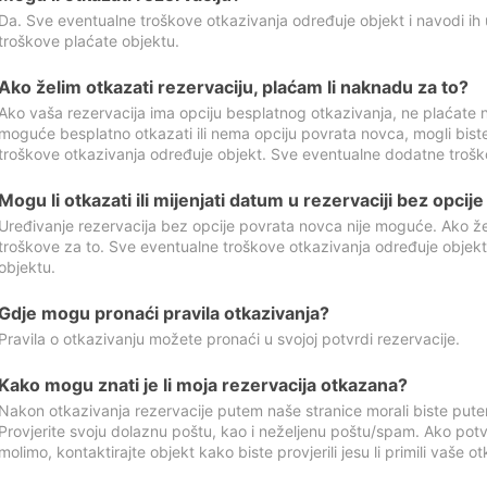
Da. Sve eventualne troškove otkazivanja određuje objekt i navodi ih 
troškove plaćate objektu.
Ako želim otkazati rezervaciju, plaćam li naknadu za to?
Ako vaša rezervacija ima opciju besplatnog otkazivanja, ne plaćate n
moguće besplatno otkazati ili nema opciju povrata novca, mogli bist
troškove otkazivanja određuje objekt. Sve eventualne dodatne trošk
Mogu li otkazati ili mijenjati datum u rezervaciji bez opci
Uređivanje rezervacija bez opcije povrata novca nije moguće. Ako želi
troškove za to. Sve eventualne troškove otkazivanja određuje objek
objektu.
Gdje mogu pronaći pravila otkazivanja?
Pravila o otkazivanju možete pronaći u svojoj potvrdi rezervacije.
Kako mogu znati je li moja rezervacija otkazana?
Nakon otkazivanja rezervacije putem naše stranice morali biste pute
Provjerite svoju dolaznu poštu, kao i neželjenu poštu/spam. Ako potv
molimo, kontaktirajte objekt kako biste provjerili jesu li primili vaše o