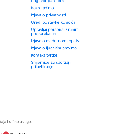
Prigovor partnera
Kako radimo
Izjava o privatnosti
Uredi postavke kolačića
Upravljaj personaliziranim
preporukama
Izjava o modernom ropstvu
Izjava o ljudskim pravima
Kontakt tvrtke
Smjernice za sadržaj i
prijavljivanje
aja i slične usluge.