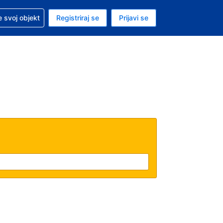
 pomoć sa svojom rezervacijom
 svoj objekt
Registriraj se
Prijavi se
enutačna valuta EUR
. Vaš je trenutačni jezik Hrvatskom