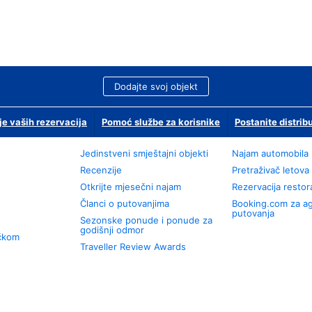
Dodajte svoj objekt
je vaših rezervacija
Pomoć službe za korisnike
Postanite distrib
Jedinstveni smještajni objekti
Najam automobila
Recenzije
Pretraživač letova
Otkrijte mjesečni najam
Rezervacija resto
Članci o putovanjima
Booking.com za a
putovanja
Sezonske ponude i ponude za
godišnji odmor
učkom
Traveller Review Awards