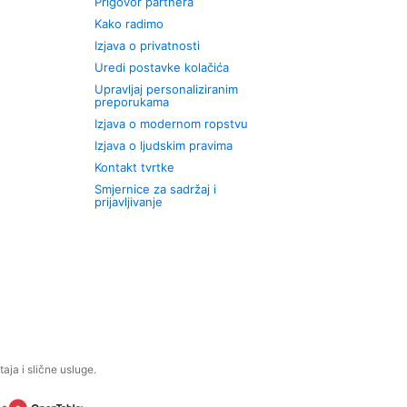
Prigovor partnera
Kako radimo
Izjava o privatnosti
Uredi postavke kolačića
Upravljaj personaliziranim
preporukama
Izjava o modernom ropstvu
Izjava o ljudskim pravima
Kontakt tvrtke
Smjernice za sadržaj i
prijavljivanje
aja i slične usluge.