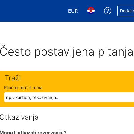
EUR
Zatražite
Dodajte
Odaberite valutu. Vaša je tr
Odaberite svoj jezik
Često postavljena pitanja
Traži
Ključna riječ ili tema
Otkazivanja
Mogu li otkazati rezervaciju?