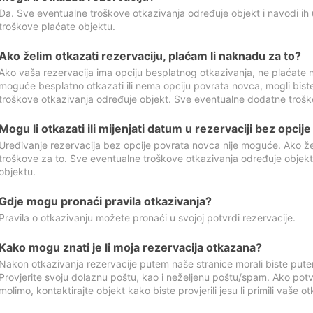
Da. Sve eventualne troškove otkazivanja određuje objekt i navodi ih 
troškove plaćate objektu.
Ako želim otkazati rezervaciju, plaćam li naknadu za to?
Ako vaša rezervacija ima opciju besplatnog otkazivanja, ne plaćate n
moguće besplatno otkazati ili nema opciju povrata novca, mogli bist
troškove otkazivanja određuje objekt. Sve eventualne dodatne trošk
Mogu li otkazati ili mijenjati datum u rezervaciji bez opci
Uređivanje rezervacija bez opcije povrata novca nije moguće. Ako želi
troškove za to. Sve eventualne troškove otkazivanja određuje objek
objektu.
Gdje mogu pronaći pravila otkazivanja?
Pravila o otkazivanju možete pronaći u svojoj potvrdi rezervacije.
Kako mogu znati je li moja rezervacija otkazana?
Nakon otkazivanja rezervacije putem naše stranice morali biste pute
Provjerite svoju dolaznu poštu, kao i neželjenu poštu/spam. Ako potv
molimo, kontaktirajte objekt kako biste provjerili jesu li primili vaše o