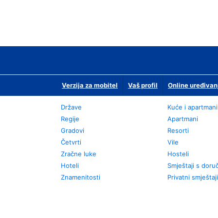
Verzija za mobitel
Vaš profil
Online uređivan
Države
Kuće i apartmani
Regije
Apartmani
Gradovi
Resorti
Četvrti
Vile
Zračne luke
Hosteli
Hoteli
Smještaji s dor
Znamenitosti
Privatni smještaji