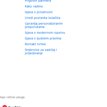
Prigovor partnera
Kako radimo
Izjava o privatnosti
Uredi postavke kolačića
Upravljaj personaliziranim
preporukama
Izjava o modernom ropstvu
Izjava o ljudskim pravima
Kontakt tvrtke
Smjernice za sadržaj i
prijavljivanje
aja i slične usluge.