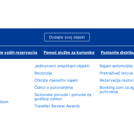
Dodajte svoj objekt
je vaših rezervacija
Pomoć službe za korisnike
Postanite distrib
Jedinstveni smještajni objekti
Najam automobila
Recenzije
Pretraživač letova
Otkrijte mjesečni najam
Rezervacija resto
Članci o putovanjima
Booking.com za a
putovanja
Sezonske ponude i ponude za
godišnji odmor
učkom
Traveller Review Awards