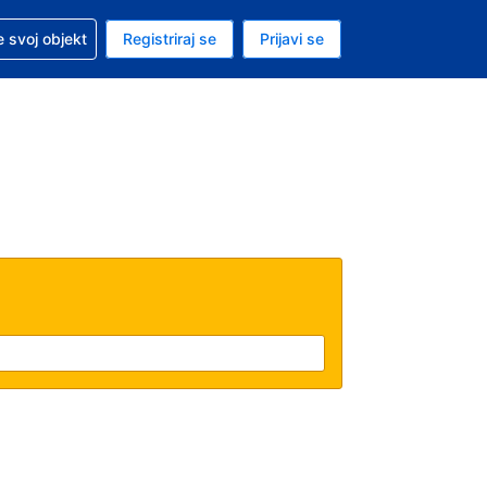
 pomoć sa svojom rezervacijom
 svoj objekt
Registriraj se
Prijavi se
nutačna valuta Američki dolar
. Vaš je trenutačni jezik Hrvatskom