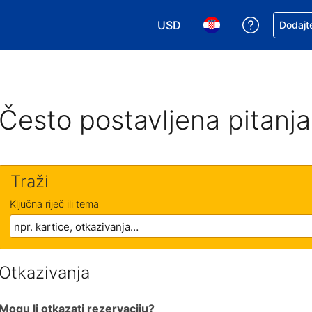
USD
Zatražite
Dodajte
Odaberite valutu. Vaša je tre
Odaberite svoj jezik
Često postavljena pitanja
Traži
Ključna riječ ili tema
Otkazivanja
Mogu li otkazati rezervaciju?