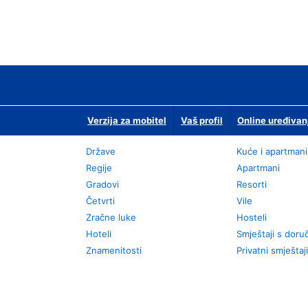
Verzija za mobitel
Vaš profil
Online uređivan
Države
Kuće i apartmani
Regije
Apartmani
Gradovi
Resorti
Četvrti
Vile
Zračne luke
Hosteli
Hoteli
Smještaji s dor
Znamenitosti
Privatni smještaji