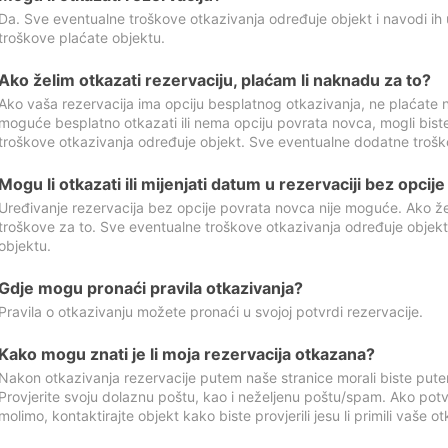
Da. Sve eventualne troškove otkazivanja određuje objekt i navodi ih 
troškove plaćate objektu.
Ako želim otkazati rezervaciju, plaćam li naknadu za to?
Ako vaša rezervacija ima opciju besplatnog otkazivanja, ne plaćate n
moguće besplatno otkazati ili nema opciju povrata novca, mogli bist
troškove otkazivanja određuje objekt. Sve eventualne dodatne trošk
Mogu li otkazati ili mijenjati datum u rezervaciji bez opci
Uređivanje rezervacija bez opcije povrata novca nije moguće. Ako želi
troškove za to. Sve eventualne troškove otkazivanja određuje objek
objektu.
Gdje mogu pronaći pravila otkazivanja?
Pravila o otkazivanju možete pronaći u svojoj potvrdi rezervacije.
Kako mogu znati je li moja rezervacija otkazana?
Nakon otkazivanja rezervacije putem naše stranice morali biste pute
Provjerite svoju dolaznu poštu, kao i neželjenu poštu/spam. Ako potv
molimo, kontaktirajte objekt kako biste provjerili jesu li primili vaše o