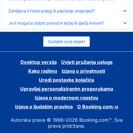
Sažeto
Zahtijeva li hotel polog ili plaćanje unaprijed?
Sažeto
Je li moguće dobiti pomoćni ležaj ili dječji krevet?
Dodajte svoj objekt
Desktop verzija
Uvjeti pružanja usluge
Kako radimo
Izjava o privatnosti
Uredi postavke kolačića
Upravljaj personaliziranim preporukama
Izjava o modernom ropstvu
Izjava o ljudskim pravima
O Booking.com-u
Autorska prava © 1996–2026 Booking.com™. Sva
prava pridržana.