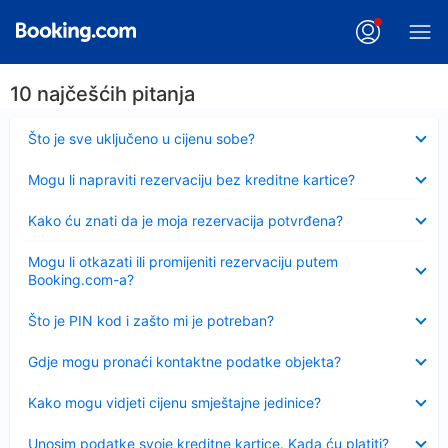
10 najčešćih pitanja
Sažeto
Što je sve uključeno u cijenu sobe?
Sažeto
Mogu li napraviti rezervaciju bez kreditne kartice?
Sažeto
Kako ću znati da je moja rezervacija potvrđena?
Sažeto
Mogu li otkazati ili promijeniti rezervaciju putem
Booking.com-a?
Sažeto
Što je PIN kod i zašto mi je potreban?
Sažeto
Gdje mogu pronaći kontaktne podatke objekta?
Sažeto
Kako mogu vidjeti cijenu smještajne jedinice?
Sažeto
Unosim podatke svoje kreditne kartice. Kada ću platiti?