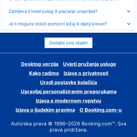
Sažeto
Zahtijeva li hotel polog ili plaćanje unaprijed?
Sažeto
Je li moguće dobiti pomoćni ležaj ili dječji krevet?
Dodajte svoj objekt
Desktop verzija
Uvjeti pružanja usluge
Kako radimo
Izjava o privatnosti
Uredi postavke kolačića
Upravljaj personaliziranim preporukama
Izjava o modernom ropstvu
Izjava o ljudskim pravima
O Booking.com-u
Autorska prava © 1996–2026 Booking.com™. Sva
prava pridržana.