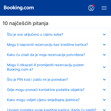
10 najčešćih pitanja
Sažeto
Što je sve uključeno u cijenu sobe?
Sažeto
Mogu li napraviti rezervaciju bez kreditne kartice?
Sažeto
Kako ću znati da je moja rezervacija potvrđena?
Sažeto
Mogu li otkazati ili promijeniti rezervaciju putem
Booking.com-a?
Sažeto
Što je PIN kod i zašto mi je potreban?
Sažeto
Gdje mogu pronaći kontaktne podatke objekta?
Sažeto
Kako mogu vidjeti cijenu smještajne jedinice?
Sažeto
Unosim podatke svoje kreditne kartice. Kada ću platiti?