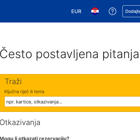
EUR
Zatražite
Dodajte
Odaberite valutu. Vaša je tr
Odaberite svoj jezik
Često postavljena pitanja
Traži
Ključna riječ ili tema
Otkazivanja
Mogu li otkazati rezervaciju?