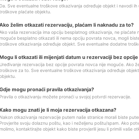
Da. Sve eventualne troškove otkazivanja određuje objekt i navodi ih 
troškove plaćate objektu.
Ako želim otkazati rezervaciju, plaćam li naknadu za to?
Ako vaša rezervacija ima opciju besplatnog otkazivanja, ne plaćate n
moguće besplatno otkazati ili nema opciju povrata novca, mogli bist
troškove otkazivanja određuje objekt. Sve eventualne dodatne trošk
Mogu li otkazati ili mijenjati datum u rezervaciji bez opci
Uređivanje rezervacija bez opcije povrata novca nije moguće. Ako želi
troškove za to. Sve eventualne troškove otkazivanja određuje objek
objektu.
Gdje mogu pronaći pravila otkazivanja?
Pravila o otkazivanju možete pronaći u svojoj potvrdi rezervacije.
Kako mogu znati je li moja rezervacija otkazana?
Nakon otkazivanja rezervacije putem naše stranice morali biste pute
Provjerite svoju dolaznu poštu, kao i neželjenu poštu/spam. Ako potv
molimo, kontaktirajte objekt kako biste provjerili jesu li primili vaše o