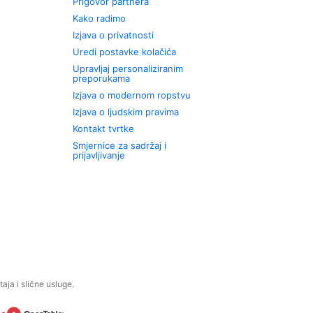
Prigovor partnera
Kako radimo
Izjava o privatnosti
Uredi postavke kolačića
Upravljaj personaliziranim
preporukama
Izjava o modernom ropstvu
Izjava o ljudskim pravima
Kontakt tvrtke
Smjernice za sadržaj i
prijavljivanje
aja i slične usluge.