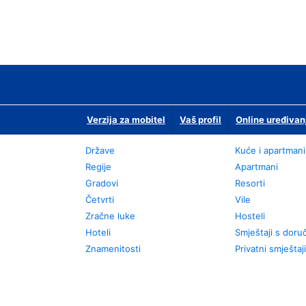
Verzija za mobitel
Vaš profil
Online uređivan
Države
Kuće i apartmani
Regije
Apartmani
Gradovi
Resorti
Četvrti
Vile
Zračne luke
Hosteli
Hoteli
Smještaji s dor
Znamenitosti
Privatni smještaji