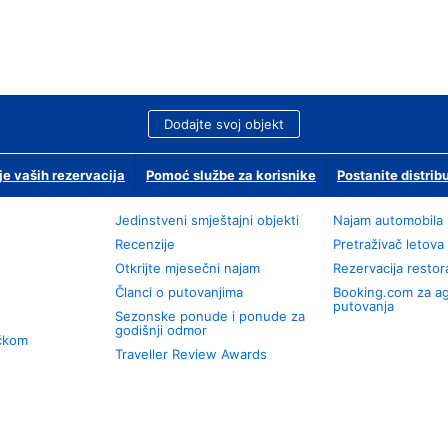
Dodajte svoj objekt
je vaših rezervacija
Pomoć službe za korisnike
Postanite distrib
Jedinstveni smještajni objekti
Najam automobila
Recenzije
Pretraživač letova
Otkrijte mjesečni najam
Rezervacija resto
Članci o putovanjima
Booking.com za a
putovanja
Sezonske ponude i ponude za
godišnji odmor
učkom
Traveller Review Awards