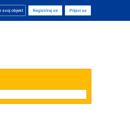
 pomoć sa svojom rezervacijom
 svoj objekt
Registriraj se
Prijavi se
enutačna valuta EUR
. Vaš je trenutačni jezik Hrvatskom