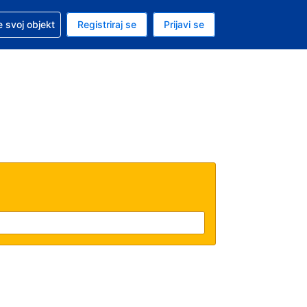
 pomoć sa svojom rezervacijom
 svoj objekt
Registriraj se
Prijavi se
nutačna valuta Američki dolar
. Vaš je trenutačni jezik Hrvatskom