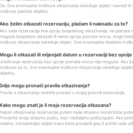
Da. Sve eventualne troškove otkazivanja određuje objekt i navodi ih 
troškove plaćate objektu.
Ako želim otkazati rezervaciju, plaćam li naknadu za to?
Ako vaša rezervacija ima opciju besplatnog otkazivanja, ne plaćate n
moguće besplatno otkazati ili nema opciju povrata novca, mogli bist
troškove otkazivanja određuje objekt. Sve eventualne dodatne trošk
Mogu li otkazati ili mijenjati datum u rezervaciji bez opci
Uređivanje rezervacija bez opcije povrata novca nije moguće. Ako želi
troškove za to. Sve eventualne troškove otkazivanja određuje objek
objektu.
Gdje mogu pronaći pravila otkazivanja?
Pravila o otkazivanju možete pronaći u svojoj potvrdi rezervacije.
Kako mogu znati je li moja rezervacija otkazana?
Nakon otkazivanja rezervacije putem naše stranice morali biste pute
Provjerite svoju dolaznu poštu, kao i neželjenu poštu/spam. Ako potv
molimo, kontaktirajte objekt kako biste provjerili jesu li primili vaše o