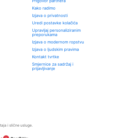
Prigovor partnera
Kako radimo
Izjava o privatnosti
Uredi postavke kolačića
Upravljaj personaliziranim
preporukama
Izjava o modernom ropstvu
Izjava o ljudskim pravima
Kontakt tvrtke
Smjernice za sadržaj i
prijavljivanje
aja i slične usluge.