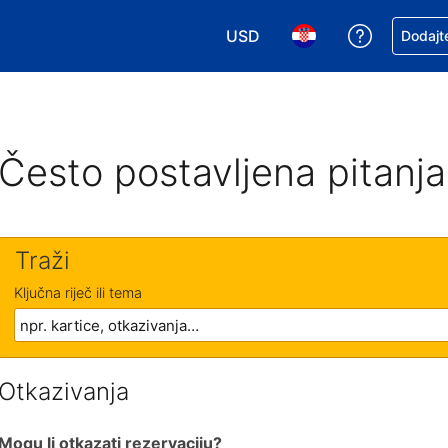
USD
Zatražite
Dodajte
Odaberite valutu. Vaša je tre
Odaberite svoj jezik
Često postavljena pitanja
Traži
Ključna riječ ili tema
Otkazivanja
Mogu li otkazati rezervaciju?