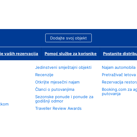
Dodajte svoj objekt
je vaših rezervacija
Pomoć službe za korisnike
Postanite distrib
Jedinstveni smještajni objekti
Najam automobila
Recenzije
Pretraživač letova
Otkrijte mjesečni najam
Rezervacija resto
Članci o putovanjima
Booking.com za a
putovanja
Sezonske ponude i ponude za
godišnji odmor
učkom
Traveller Review Awards