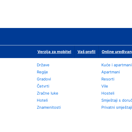
Verzija za mobitel
Vaš profil
Online uređivan
Države
Kuće i apartmani
Regije
Apartmani
Gradovi
Resorti
Četvrti
Vile
Zračne luke
Hosteli
Hoteli
Smještaji s dor
Znamenitosti
Privatni smještaji