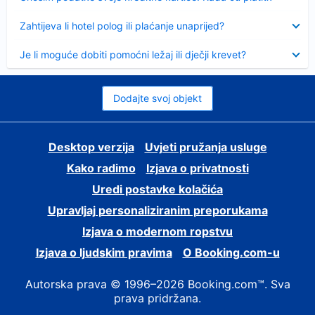
Sažeto
Zahtijeva li hotel polog ili plaćanje unaprijed?
Sažeto
Je li moguće dobiti pomoćni ležaj ili dječji krevet?
Dodajte svoj objekt
Desktop verzija
Uvjeti pružanja usluge
Kako radimo
Izjava o privatnosti
Uredi postavke kolačića
Upravljaj personaliziranim preporukama
Izjava o modernom ropstvu
Izjava o ljudskim pravima
O Booking.com-u
Autorska prava © 1996–2026 Booking.com™. Sva
prava pridržana.