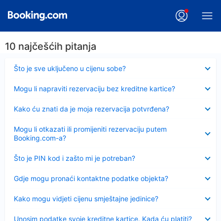
10 najčešćih pitanja
Sažeto
Što je sve uključeno u cijenu sobe?
Sažeto
Mogu li napraviti rezervaciju bez kreditne kartice?
Sažeto
Kako ću znati da je moja rezervacija potvrđena?
Sažeto
Mogu li otkazati ili promijeniti rezervaciju putem
Booking.com-a?
Sažeto
Što je PIN kod i zašto mi je potreban?
Sažeto
Gdje mogu pronaći kontaktne podatke objekta?
Sažeto
Kako mogu vidjeti cijenu smještajne jedinice?
Sažeto
Unosim podatke svoje kreditne kartice. Kada ću platiti?