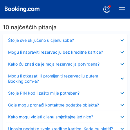
10 najčešćih pitanja
Sažeto
Što je sve uključeno u cijenu sobe?
Sažeto
Mogu li napraviti rezervaciju bez kreditne kartice?
Sažeto
Kako ću znati da je moja rezervacija potvrđena?
Sažeto
Mogu li otkazati ili promijeniti rezervaciju putem
Booking.com-a?
Sažeto
Što je PIN kod i zašto mi je potreban?
Sažeto
Gdje mogu pronaći kontaktne podatke objekta?
Sažeto
Kako mogu vidjeti cijenu smještajne jedinice?
Sažeto
Unosim podatke svoje kreditne kartice. Kada ću platiti?