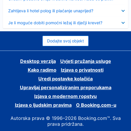
Sažeto
Zahtijeva li hotel polog ili plaćanje unaprijed?
Sažeto
Je li moguće dobiti pomoćni ležaj ili dječji krevet?
Dodajte svoj objekt
Desktop verzija
Uvjeti pružanja usluge
Kako radimo
Izjava o privatnosti
Uredi postavke kolačića
Upravljaj personaliziranim preporukama
Izjava o modernom ropstvu
Izjava o ljudskim pravima
O Booking.com-u
Autorska prava © 1996–2026 Booking.com™. Sva
prava pridržana.