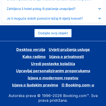
Sažeto
Zahtijeva li hotel polog ili plaćanje unaprijed?
Sažeto
Je li moguće dobiti pomoćni ležaj ili dječji krevet?
Dodajte svoj objekt
Desktop verzija
Uvjeti pružanja usluge
Kako radimo
Izjava o privatnosti
Uredi postavke kolačića
Upravljaj personaliziranim preporukama
Izjava o modernom ropstvu
Izjava o ljudskim pravima
O Booking.com-u
Autorska prava © 1996–2026 Booking.com™. Sva
prava pridržana.