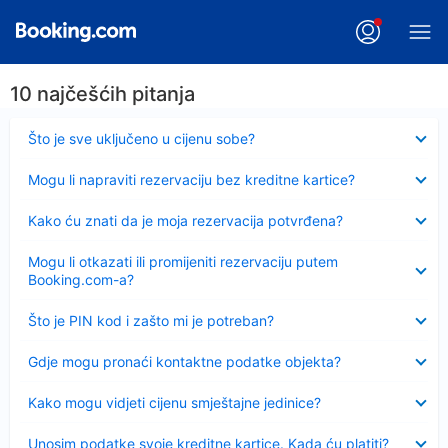
10 najčešćih pitanja
Sažeto
Što je sve uključeno u cijenu sobe?
Sažeto
Mogu li napraviti rezervaciju bez kreditne kartice?
Sažeto
Kako ću znati da je moja rezervacija potvrđena?
Sažeto
Mogu li otkazati ili promijeniti rezervaciju putem
Booking.com-a?
Sažeto
Što je PIN kod i zašto mi je potreban?
Sažeto
Gdje mogu pronaći kontaktne podatke objekta?
Sažeto
Kako mogu vidjeti cijenu smještajne jedinice?
Sažeto
Unosim podatke svoje kreditne kartice. Kada ću platiti?