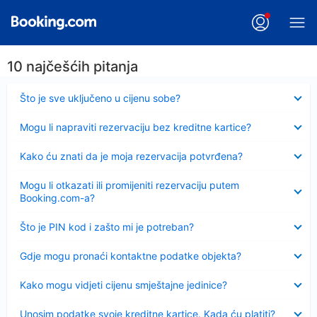
10 najčešćih pitanja
Sažeto
Što je sve uključeno u cijenu sobe?
Sažeto
Mogu li napraviti rezervaciju bez kreditne kartice?
Sažeto
Kako ću znati da je moja rezervacija potvrđena?
Sažeto
Mogu li otkazati ili promijeniti rezervaciju putem
Booking.com-a?
Sažeto
Što je PIN kod i zašto mi je potreban?
Sažeto
Gdje mogu pronaći kontaktne podatke objekta?
Sažeto
Kako mogu vidjeti cijenu smještajne jedinice?
Sažeto
Unosim podatke svoje kreditne kartice. Kada ću platiti?