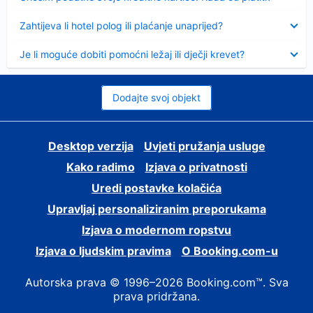
Sažeto
Zahtijeva li hotel polog ili plaćanje unaprijed?
Sažeto
Je li moguće dobiti pomoćni ležaj ili dječji krevet?
Dodajte svoj objekt
Desktop verzija
Uvjeti pružanja usluge
Kako radimo
Izjava o privatnosti
Uredi postavke kolačića
Upravljaj personaliziranim preporukama
Izjava o modernom ropstvu
Izjava o ljudskim pravima
O Booking.com-u
Autorska prava © 1996–2026 Booking.com™. Sva
prava pridržana.