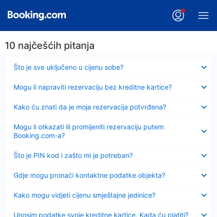
10 najčešćih pitanja
Sažeto
Što je sve uključeno u cijenu sobe?
Sažeto
Mogu li napraviti rezervaciju bez kreditne kartice?
Sažeto
Kako ću znati da je moja rezervacija potvrđena?
Sažeto
Mogu li otkazati ili promijeniti rezervaciju putem
Booking.com-a?
Sažeto
Što je PIN kod i zašto mi je potreban?
Sažeto
Gdje mogu pronaći kontaktne podatke objekta?
Sažeto
Kako mogu vidjeti cijenu smještajne jedinice?
Sažeto
Unosim podatke svoje kreditne kartice. Kada ću platiti?