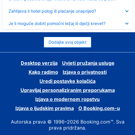
Sažeto
Zahtijeva li hotel polog ili plaćanje unaprijed?
Sažeto
Je li moguće dobiti pomoćni ležaj ili dječji krevet?
Dodajte svoj objekt
Desktop verzija
Uvjeti pružanja usluge
Kako radimo
Izjava o privatnosti
Uredi postavke kolačića
Upravljaj personaliziranim preporukama
Izjava o modernom ropstvu
Izjava o ljudskim pravima
O Booking.com-u
Autorska prava © 1996–2026 Booking.com™. Sva
prava pridržana.