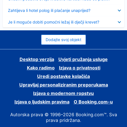
Sažeto
Zahtijeva li hotel polog ili plaćanje unaprijed?
Sažeto
Je li moguće dobiti pomoćni ležaj ili dječji krevet?
Dodajte svoj objekt
Desktop verzija
Uvjeti pružanja usluge
Kako radimo
Izjava o privatnosti
Uredi postavke kolačića
Upravljaj personaliziranim preporukama
Izjava o modernom ropstvu
Izjava o ljudskim pravima
O Booking.com-u
Autorska prava © 1996–2026 Booking.com™. Sva
prava pridržana.