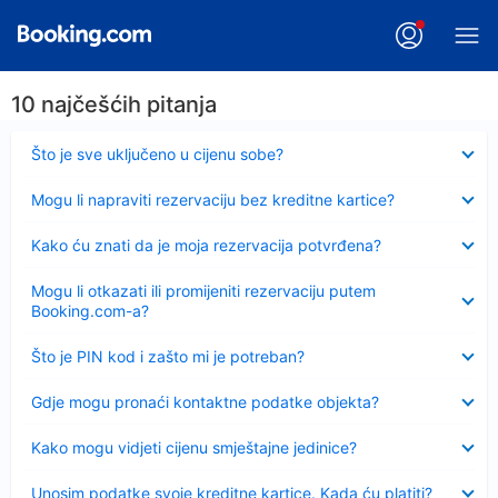
10 najčešćih pitanja
Sažeto
Što je sve uključeno u cijenu sobe?
Sažeto
Mogu li napraviti rezervaciju bez kreditne kartice?
Sažeto
Kako ću znati da je moja rezervacija potvrđena?
Sažeto
Mogu li otkazati ili promijeniti rezervaciju putem
Booking.com-a?
Sažeto
Što je PIN kod i zašto mi je potreban?
Sažeto
Gdje mogu pronaći kontaktne podatke objekta?
Sažeto
Kako mogu vidjeti cijenu smještajne jedinice?
Sažeto
Unosim podatke svoje kreditne kartice. Kada ću platiti?