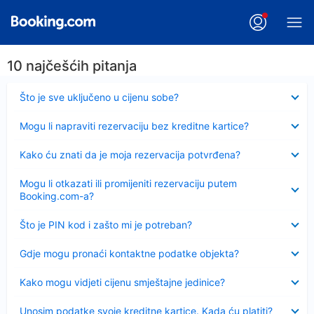
10 najčešćih pitanja
Sažeto
Što je sve uključeno u cijenu sobe?
Sažeto
Mogu li napraviti rezervaciju bez kreditne kartice?
Sažeto
Kako ću znati da je moja rezervacija potvrđena?
Sažeto
Mogu li otkazati ili promijeniti rezervaciju putem
Booking.com-a?
Sažeto
Što je PIN kod i zašto mi je potreban?
Sažeto
Gdje mogu pronaći kontaktne podatke objekta?
Sažeto
Kako mogu vidjeti cijenu smještajne jedinice?
Sažeto
Unosim podatke svoje kreditne kartice. Kada ću platiti?