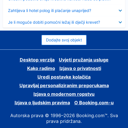
Sažeto
Zahtijeva li hotel polog ili plaćanje unaprijed?
Sažeto
Je li moguće dobiti pomoćni ležaj ili dječji krevet?
Dodajte svoj objekt
Desktop verzija
Uvjeti pružanja usluge
Kako radimo
Izjava o privatnosti
Uredi postavke kolačića
Upravljaj personaliziranim preporukama
Izjava o modernom ropstvu
Izjava o ljudskim pravima
O Booking.com-u
Autorska prava © 1996–2026 Booking.com™. Sva
prava pridržana.