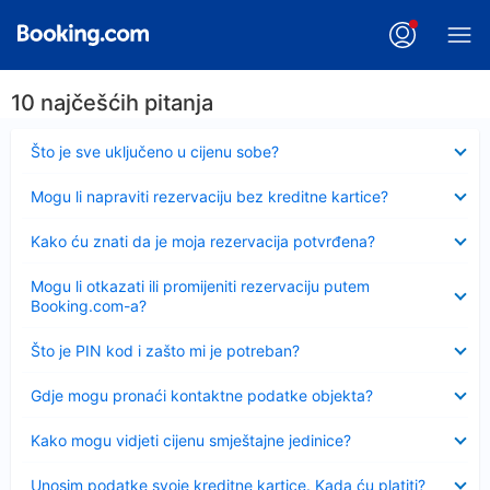
10 najčešćih pitanja
Sažeto
Što je sve uključeno u cijenu sobe?
Sažeto
Mogu li napraviti rezervaciju bez kreditne kartice?
Sažeto
Kako ću znati da je moja rezervacija potvrđena?
Sažeto
Mogu li otkazati ili promijeniti rezervaciju putem
Booking.com-a?
Sažeto
Što je PIN kod i zašto mi je potreban?
Sažeto
Gdje mogu pronaći kontaktne podatke objekta?
Sažeto
Kako mogu vidjeti cijenu smještajne jedinice?
Sažeto
Unosim podatke svoje kreditne kartice. Kada ću platiti?