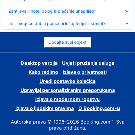
Sažeto
Zahtijeva li hotel polog ili plaćanje unaprijed?
Sažeto
Je li moguće dobiti pomoćni ležaj ili dječji krevet?
Dodajte svoj objekt
Desktop verzija
Uvjeti pružanja usluge
Kako radimo
Izjava o privatnosti
Uredi postavke kolačića
Upravljaj personaliziranim preporukama
Izjava o modernom ropstvu
Izjava o ljudskim pravima
O Booking.com-u
Autorska prava © 1996–2026 Booking.com™. Sva
prava pridržana.