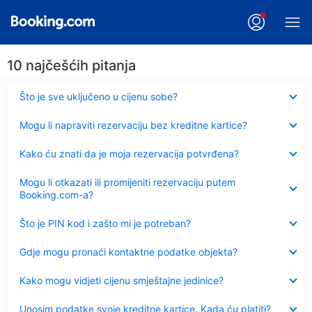
10 najčešćih pitanja
Sažeto
Što je sve uključeno u cijenu sobe?
Sažeto
Mogu li napraviti rezervaciju bez kreditne kartice?
Sažeto
Kako ću znati da je moja rezervacija potvrđena?
Sažeto
Mogu li otkazati ili promijeniti rezervaciju putem
Booking.com-a?
Sažeto
Što je PIN kod i zašto mi je potreban?
Sažeto
Gdje mogu pronaći kontaktne podatke objekta?
Sažeto
Kako mogu vidjeti cijenu smještajne jedinice?
Sažeto
Unosim podatke svoje kreditne kartice. Kada ću platiti?