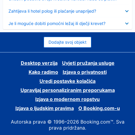
Sažeto
Zahtijeva li hotel polog ili plaćanje unaprijed?
Sažeto
Je li moguće dobiti pomoćni ležaj ili dječji krevet?
Dodajte svoj objekt
Desktop verzija
Uvjeti pružanja usluge
Kako radimo
Izjava o privatnosti
Uredi postavke kolačića
Upravljaj personaliziranim preporukama
Izjava o modernom ropstvu
Izjava o ljudskim pravima
O Booking.com-u
Autorska prava © 1996–2026 Booking.com™. Sva
prava pridržana.