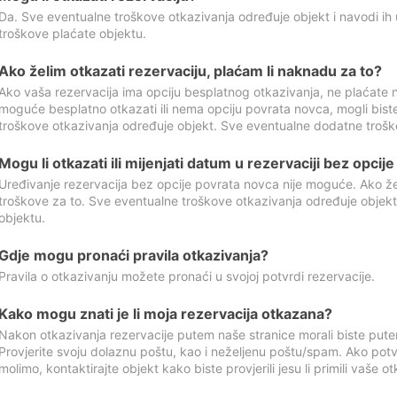
Da. Sve eventualne troškove otkazivanja određuje objekt i navodi ih 
troškove plaćate objektu.
Ako želim otkazati rezervaciju, plaćam li naknadu za to?
Ako vaša rezervacija ima opciju besplatnog otkazivanja, ne plaćate n
moguće besplatno otkazati ili nema opciju povrata novca, mogli bist
troškove otkazivanja određuje objekt. Sve eventualne dodatne trošk
Mogu li otkazati ili mijenjati datum u rezervaciji bez opci
Uređivanje rezervacija bez opcije povrata novca nije moguće. Ako želi
troškove za to. Sve eventualne troškove otkazivanja određuje objek
objektu.
Gdje mogu pronaći pravila otkazivanja?
Pravila o otkazivanju možete pronaći u svojoj potvrdi rezervacije.
Kako mogu znati je li moja rezervacija otkazana?
Nakon otkazivanja rezervacije putem naše stranice morali biste pute
Provjerite svoju dolaznu poštu, kao i neželjenu poštu/spam. Ako potv
molimo, kontaktirajte objekt kako biste provjerili jesu li primili vaše o