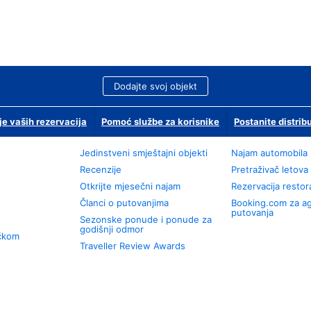
Dodajte svoj objekt
je vaših rezervacija
Pomoć službe za korisnike
Postanite distrib
Jedinstveni smještajni objekti
Najam automobila
Recenzije
Pretraživač letova
Otkrijte mjesečni najam
Rezervacija resto
Članci o putovanjima
Booking.com za a
putovanja
Sezonske ponude i ponude za
godišnji odmor
učkom
Traveller Review Awards