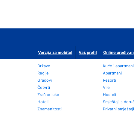
Verzija za mobitel
Vaš profil
Online uređivan
Države
Kuće i apartmani
Regije
Apartmani
Gradovi
Resorti
Četvrti
Vile
Zračne luke
Hosteli
Hoteli
Smještaji s dor
Znamenitosti
Privatni smještaji