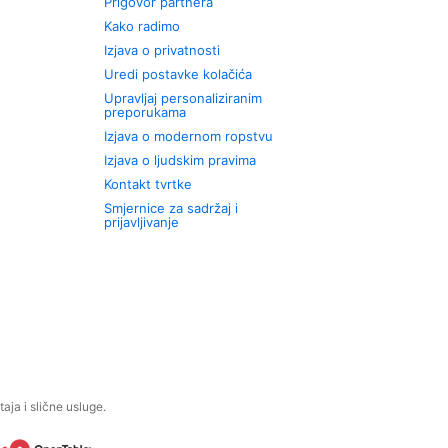
Prigovor partnera
Kako radimo
Izjava o privatnosti
Uredi postavke kolačića
Upravljaj personaliziranim
preporukama
Izjava o modernom ropstvu
Izjava o ljudskim pravima
Kontakt tvrtke
Smjernice za sadržaj i
prijavljivanje
aja i slične usluge.