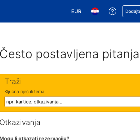
EUR
Zatražite
Dodajte
Odaberite valutu. Vaša je tr
Odaberite svoj jezik
Često postavljena pitanja
Traži
Ključna riječ ili tema
Otkazivanja
Mogu li otkazati rezervaciju?