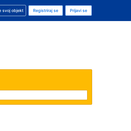
 pomoć sa svojom rezervacijom
 svoj objekt
Registriraj se
Prijavi se
enutačna valuta EUR
. Vaš je trenutačni jezik Hrvatskom