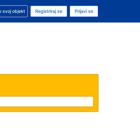
 pomoć sa svojom rezervacijom
 svoj objekt
Registriraj se
Prijavi se
enutačna valuta EUR
. Vaš je trenutačni jezik Hrvatskom