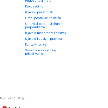
Prigovor partnera
Kako radimo
Izjava o privatnosti
Uredi postavke kolačića
Upravljaj personaliziranim
preporukama
Izjava o modernom ropstvu
Izjava o ljudskim pravima
Kontakt tvrtke
Smjernice za sadržaj i
prijavljivanje
aja i slične usluge.