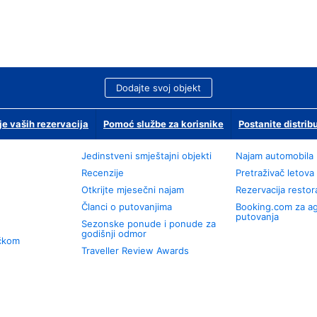
Dodajte svoj objekt
je vaših rezervacija
Pomoć službe za korisnike
Postanite distrib
Jedinstveni smještajni objekti
Najam automobila
Recenzije
Pretraživač letova
Otkrijte mjesečni najam
Rezervacija resto
Članci o putovanjima
Booking.com za a
putovanja
Sezonske ponude i ponude za
godišnji odmor
učkom
Traveller Review Awards