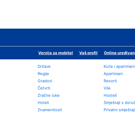
Verzija za mobitel
Vaš profil
Online uređivan
Države
Kuće i apartmani
Regije
Apartmani
Gradovi
Resorti
Četvrti
Vile
Zračne luke
Hosteli
Hoteli
Smještaji s dor
Znamenitosti
Privatni smještaji