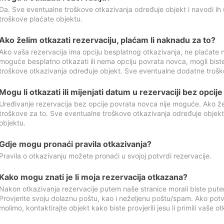
Da. Sve eventualne troškove otkazivanja određuje objekt i navodi ih 
troškove plaćate objektu.
Ako želim otkazati rezervaciju, plaćam li naknadu za to?
Ako vaša rezervacija ima opciju besplatnog otkazivanja, ne plaćate n
moguće besplatno otkazati ili nema opciju povrata novca, mogli bist
troškove otkazivanja određuje objekt. Sve eventualne dodatne trošk
Mogu li otkazati ili mijenjati datum u rezervaciji bez opci
Uređivanje rezervacija bez opcije povrata novca nije moguće. Ako želi
troškove za to. Sve eventualne troškove otkazivanja određuje objek
objektu.
Gdje mogu pronaći pravila otkazivanja?
Pravila o otkazivanju možete pronaći u svojoj potvrdi rezervacije.
Kako mogu znati je li moja rezervacija otkazana?
Nakon otkazivanja rezervacije putem naše stranice morali biste pute
Provjerite svoju dolaznu poštu, kao i neželjenu poštu/spam. Ako potv
molimo, kontaktirajte objekt kako biste provjerili jesu li primili vaše o