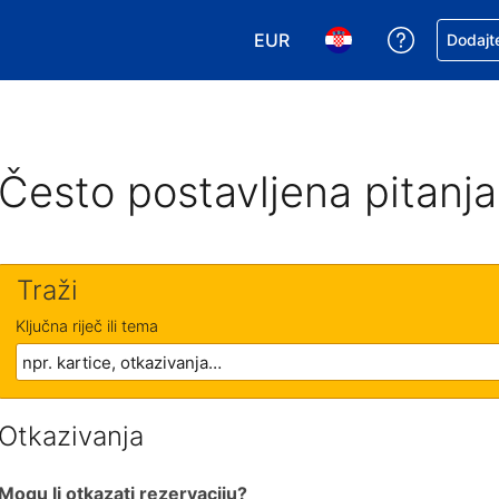
EUR
Zatražite
Dodajte
Odaberite valutu. Vaša je tr
Odaberite svoj jezik
Često postavljena pitanja
Traži
Ključna riječ ili tema
Otkazivanja
Mogu li otkazati rezervaciju?