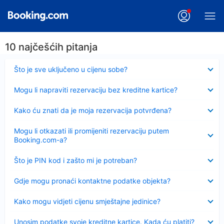
10 najčešćih pitanja
Sažeto
Što je sve uključeno u cijenu sobe?
Sažeto
Mogu li napraviti rezervaciju bez kreditne kartice?
Sažeto
Kako ću znati da je moja rezervacija potvrđena?
Sažeto
Mogu li otkazati ili promijeniti rezervaciju putem
Booking.com-a?
Sažeto
Što je PIN kod i zašto mi je potreban?
Sažeto
Gdje mogu pronaći kontaktne podatke objekta?
Sažeto
Kako mogu vidjeti cijenu smještajne jedinice?
Sažeto
Unosim podatke svoje kreditne kartice. Kada ću platiti?