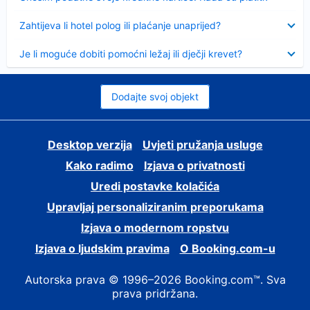
Sažeto
Zahtijeva li hotel polog ili plaćanje unaprijed?
Sažeto
Je li moguće dobiti pomoćni ležaj ili dječji krevet?
Dodajte svoj objekt
Desktop verzija
Uvjeti pružanja usluge
Kako radimo
Izjava o privatnosti
Uredi postavke kolačića
Upravljaj personaliziranim preporukama
Izjava o modernom ropstvu
Izjava o ljudskim pravima
O Booking.com-u
Autorska prava © 1996–2026 Booking.com™. Sva
prava pridržana.