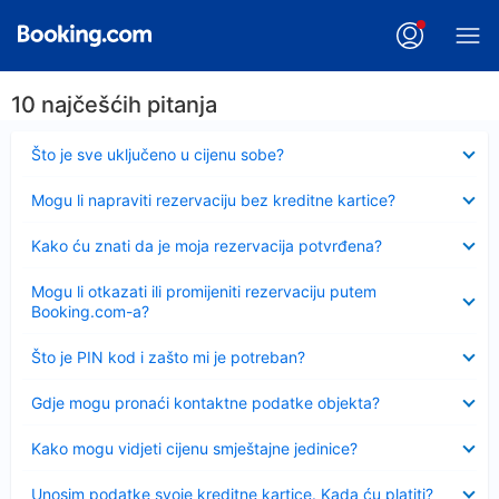
10 najčešćih pitanja
Sažeto
Što je sve uključeno u cijenu sobe?
Sažeto
Mogu li napraviti rezervaciju bez kreditne kartice?
Sažeto
Kako ću znati da je moja rezervacija potvrđena?
Sažeto
Mogu li otkazati ili promijeniti rezervaciju putem
Booking.com-a?
Sažeto
Što je PIN kod i zašto mi je potreban?
Sažeto
Gdje mogu pronaći kontaktne podatke objekta?
Sažeto
Kako mogu vidjeti cijenu smještajne jedinice?
Sažeto
Unosim podatke svoje kreditne kartice. Kada ću platiti?