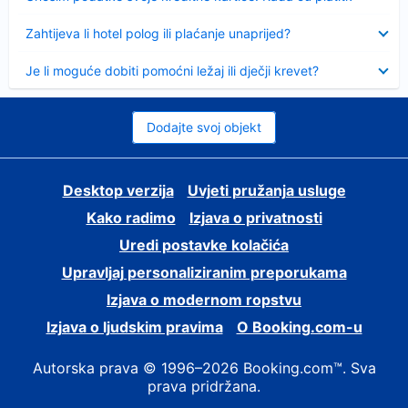
Sažeto
Zahtijeva li hotel polog ili plaćanje unaprijed?
Sažeto
Je li moguće dobiti pomoćni ležaj ili dječji krevet?
Dodajte svoj objekt
Desktop verzija
Uvjeti pružanja usluge
Kako radimo
Izjava o privatnosti
Uredi postavke kolačića
Upravljaj personaliziranim preporukama
Izjava o modernom ropstvu
Izjava o ljudskim pravima
O Booking.com-u
Autorska prava © 1996–2026 Booking.com™. Sva
prava pridržana.