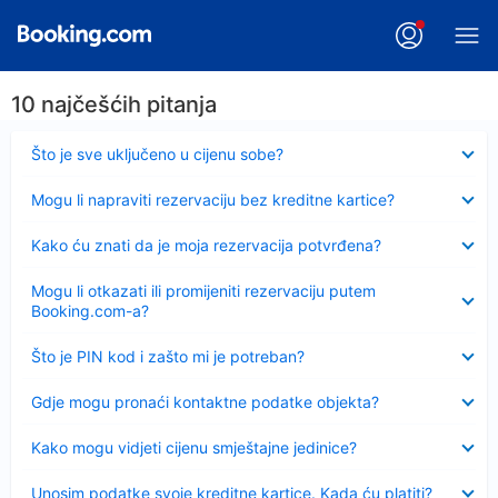
10 najčešćih pitanja
Sažeto
Što je sve uključeno u cijenu sobe?
Sažeto
Mogu li napraviti rezervaciju bez kreditne kartice?
Sažeto
Kako ću znati da je moja rezervacija potvrđena?
Sažeto
Mogu li otkazati ili promijeniti rezervaciju putem
Booking.com-a?
Sažeto
Što je PIN kod i zašto mi je potreban?
Sažeto
Gdje mogu pronaći kontaktne podatke objekta?
Sažeto
Kako mogu vidjeti cijenu smještajne jedinice?
Sažeto
Unosim podatke svoje kreditne kartice. Kada ću platiti?