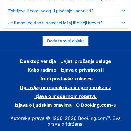
Sažeto
Zahtijeva li hotel polog ili plaćanje unaprijed?
Sažeto
Je li moguće dobiti pomoćni ležaj ili dječji krevet?
Dodajte svoj objekt
Desktop verzija
Uvjeti pružanja usluge
Kako radimo
Izjava o privatnosti
Uredi postavke kolačića
Upravljaj personaliziranim preporukama
Izjava o modernom ropstvu
Izjava o ljudskim pravima
O Booking.com-u
Autorska prava © 1996–2026 Booking.com™. Sva
prava pridržana.