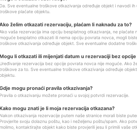
Da. Sve eventualne troškove otkazivanja određuje objekt i navodi ih 
troškove plaćate objektu.
Ako želim otkazati rezervaciju, plaćam li naknadu za to?
Ako vaša rezervacija ima opciju besplatnog otkazivanja, ne plaćate n
moguće besplatno otkazati ili nema opciju povrata novca, mogli bist
troškove otkazivanja određuje objekt. Sve eventualne dodatne trošk
Mogu li otkazati ili mijenjati datum u rezervaciji bez opci
Uređivanje rezervacija bez opcije povrata novca nije moguće. Ako želi
troškove za to. Sve eventualne troškove otkazivanja određuje objek
objektu.
Gdje mogu pronaći pravila otkazivanja?
Pravila o otkazivanju možete pronaći u svojoj potvrdi rezervacije.
Kako mogu znati je li moja rezervacija otkazana?
Nakon otkazivanja rezervacije putem naše stranice morali biste pute
Provjerite svoju dolaznu poštu, kao i neželjenu poštu/spam. Ako potv
molimo, kontaktirajte objekt kako biste provjerili jesu li primili vaše o