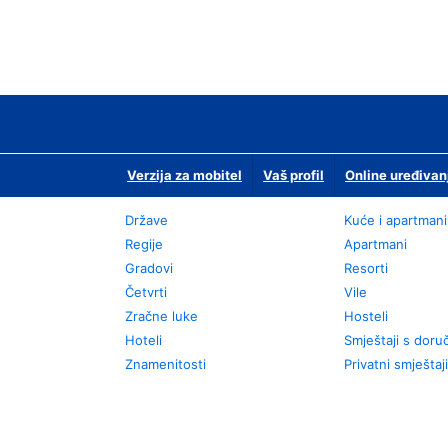
Verzija za mobitel
Vaš profil
Online uređivan
Države
Kuće i apartmani
Regije
Apartmani
Gradovi
Resorti
Četvrti
Vile
Zračne luke
Hosteli
Hoteli
Smještaji s dor
Znamenitosti
Privatni smještaji