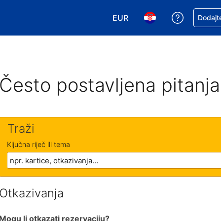
EUR
Zatražite
Dodajte
Odaberite valutu. Vaša je tr
Odaberite svoj jezik
Često postavljena pitanja
Traži
Ključna riječ ili tema
Otkazivanja
Mogu li otkazati rezervaciju?