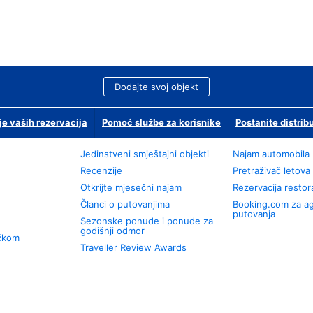
Dodajte svoj objekt
je vaših rezervacija
Pomoć službe za korisnike
Postanite distrib
Jedinstveni smještajni objekti
Najam automobila
Recenzije
Pretraživač letova
Otkrijte mjesečni najam
Rezervacija resto
Članci o putovanjima
Booking.com za a
putovanja
Sezonske ponude i ponude za
godišnji odmor
učkom
Traveller Review Awards