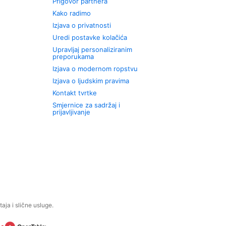
Prigovor partnera
Kako radimo
Izjava o privatnosti
Uredi postavke kolačića
Upravljaj personaliziranim
preporukama
Izjava o modernom ropstvu
Izjava o ljudskim pravima
Kontakt tvrtke
Smjernice za sadržaj i
prijavljivanje
aja i slične usluge.