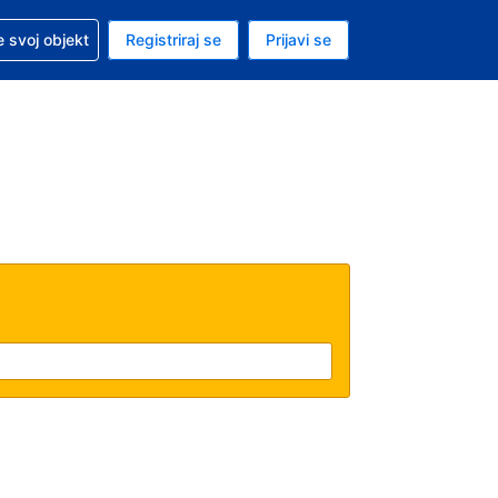
 pomoć sa svojom rezervacijom
 svoj objekt
Registriraj se
Prijavi se
enutačna valuta EUR
. Vaš je trenutačni jezik Hrvatskom