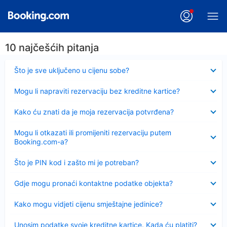
10 najčešćih pitanja
Sažeto
Što je sve uključeno u cijenu sobe?
Sažeto
Mogu li napraviti rezervaciju bez kreditne kartice?
Sažeto
Kako ću znati da je moja rezervacija potvrđena?
Sažeto
Mogu li otkazati ili promijeniti rezervaciju putem
Booking.com-a?
Sažeto
Što je PIN kod i zašto mi je potreban?
Sažeto
Gdje mogu pronaći kontaktne podatke objekta?
Sažeto
Kako mogu vidjeti cijenu smještajne jedinice?
Sažeto
Unosim podatke svoje kreditne kartice. Kada ću platiti?