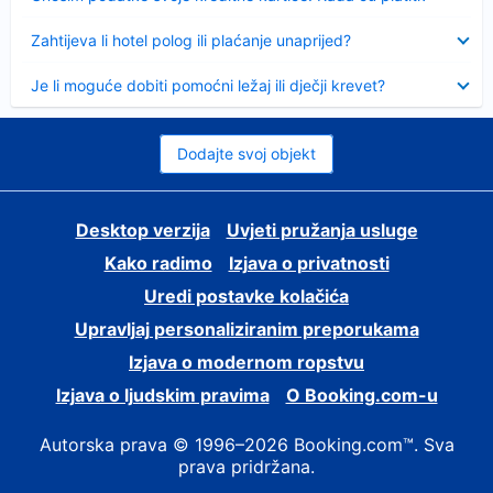
Sažeto
Zahtijeva li hotel polog ili plaćanje unaprijed?
Sažeto
Je li moguće dobiti pomoćni ležaj ili dječji krevet?
Dodajte svoj objekt
Desktop verzija
Uvjeti pružanja usluge
Kako radimo
Izjava o privatnosti
Uredi postavke kolačića
Upravljaj personaliziranim preporukama
Izjava o modernom ropstvu
Izjava o ljudskim pravima
O Booking.com-u
Autorska prava © 1996–2026 Booking.com™. Sva
prava pridržana.