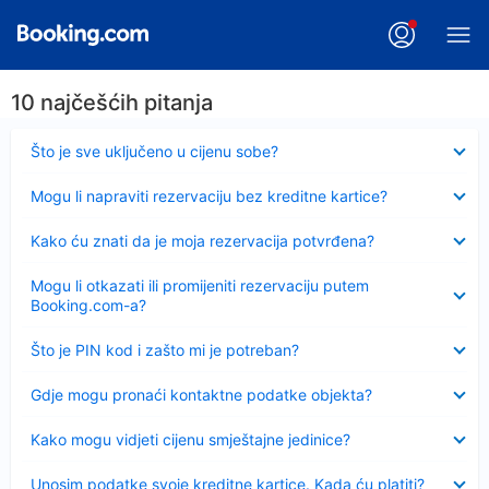
10 najčešćih pitanja
Sažeto
Što je sve uključeno u cijenu sobe?
Sažeto
Mogu li napraviti rezervaciju bez kreditne kartice?
Sažeto
Kako ću znati da je moja rezervacija potvrđena?
Sažeto
Mogu li otkazati ili promijeniti rezervaciju putem
Booking.com-a?
Sažeto
Što je PIN kod i zašto mi je potreban?
Sažeto
Gdje mogu pronaći kontaktne podatke objekta?
Sažeto
Kako mogu vidjeti cijenu smještajne jedinice?
Sažeto
Unosim podatke svoje kreditne kartice. Kada ću platiti?