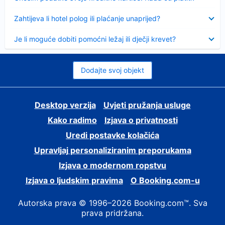
Sažeto
Zahtijeva li hotel polog ili plaćanje unaprijed?
Sažeto
Je li moguće dobiti pomoćni ležaj ili dječji krevet?
Dodajte svoj objekt
Desktop verzija
Uvjeti pružanja usluge
Kako radimo
Izjava o privatnosti
Uredi postavke kolačića
Upravljaj personaliziranim preporukama
Izjava o modernom ropstvu
Izjava o ljudskim pravima
O Booking.com-u
Autorska prava © 1996–2026 Booking.com™. Sva
prava pridržana.