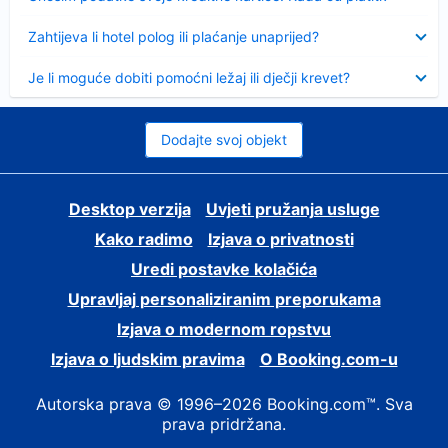
Sažeto
Zahtijeva li hotel polog ili plaćanje unaprijed?
Sažeto
Je li moguće dobiti pomoćni ležaj ili dječji krevet?
Dodajte svoj objekt
Desktop verzija
Uvjeti pružanja usluge
Kako radimo
Izjava o privatnosti
Uredi postavke kolačića
Upravljaj personaliziranim preporukama
Izjava o modernom ropstvu
Izjava o ljudskim pravima
O Booking.com-u
Autorska prava © 1996–2026 Booking.com™. Sva
prava pridržana.