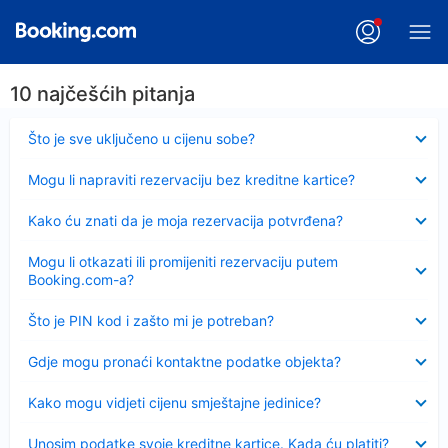
10 najčešćih pitanja
Sažeto
Što je sve uključeno u cijenu sobe?
Sažeto
Mogu li napraviti rezervaciju bez kreditne kartice?
Sažeto
Kako ću znati da je moja rezervacija potvrđena?
Sažeto
Mogu li otkazati ili promijeniti rezervaciju putem
Booking.com-a?
Sažeto
Što je PIN kod i zašto mi je potreban?
Sažeto
Gdje mogu pronaći kontaktne podatke objekta?
Sažeto
Kako mogu vidjeti cijenu smještajne jedinice?
Sažeto
Unosim podatke svoje kreditne kartice. Kada ću platiti?