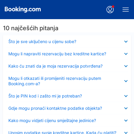
10 najčešćih pitanja
Sažeto
Što je sve uključeno u cijenu sobe?
Sažeto
Mogu li napraviti rezervaciju bez kreditne kartice?
Sažeto
Kako ću znati da je moja rezervacija potvrđena?
Sažeto
Mogu li otkazati ili promijeniti rezervaciju putem
Booking.com-a?
Sažeto
Što je PIN kod i zašto mi je potreban?
Sažeto
Gdje mogu pronaći kontaktne podatke objekta?
Sažeto
Kako mogu vidjeti cijenu smještajne jedinice?
Sažeto
Unosim podatke svoje kreditne kartice. Kada ću platiti?