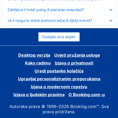
Sažeto
Zahtijeva li hotel polog ili plaćanje unaprijed?
Sažeto
Je li moguće dobiti pomoćni ležaj ili dječji krevet?
Dodajte svoj objekt
Desktop verzija
Uvjeti pružanja usluge
Kako radimo
Izjava o privatnosti
Uredi postavke kolačića
Upravljaj personaliziranim preporukama
Izjava o modernom ropstvu
Izjava o ljudskim pravima
O Booking.com-u
Autorska prava © 1996–2026 Booking.com™. Sva
prava pridržana.