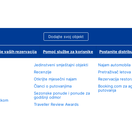
Dodajte svoj objekt
je vaših rezervacija
Pomoć službe za korisnike
Postanite distrib
Jedinstveni smještajni objekti
Najam automobila
Recenzije
Pretraživač letova
Otkrijte mjesečni najam
Rezervacija resto
Članci o putovanjima
Booking.com za a
putovanja
Sezonske ponude i ponude za
godišnji odmor
učkom
Traveller Review Awards