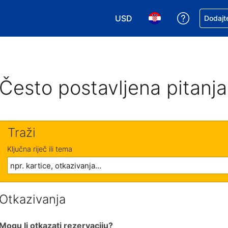
USD
Zatražite
Dodajte
Odaberite valutu. Vaša je tre
Odaberite svoj jezik
Često postavljena pitanja
Traži
Ključna riječ ili tema
Otkazivanja
Mogu li otkazati rezervaciju?