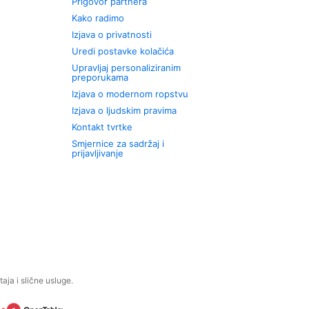
Prigovor partnera
Kako radimo
Izjava o privatnosti
Uredi postavke kolačića
Upravljaj personaliziranim
preporukama
Izjava o modernom ropstvu
Izjava o ljudskim pravima
Kontakt tvrtke
Smjernice za sadržaj i
prijavljivanje
aja i slične usluge.