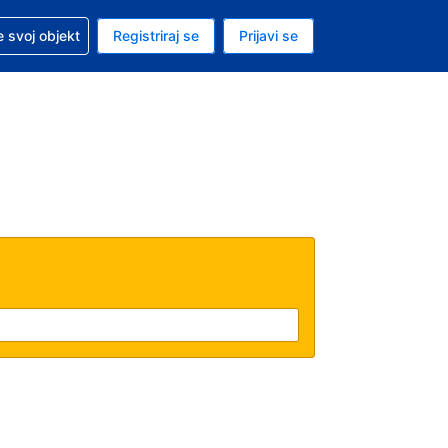
 pomoć sa svojom rezervacijom
 svoj objekt
Registriraj se
Prijavi se
nutačna valuta Američki dolar
. Vaš je trenutačni jezik Hrvatskom