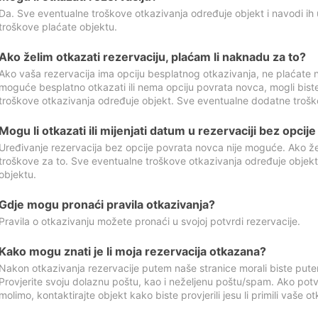
Da. Sve eventualne troškove otkazivanja određuje objekt i navodi ih 
troškove plaćate objektu.
Ako želim otkazati rezervaciju, plaćam li naknadu za to?
Ako vaša rezervacija ima opciju besplatnog otkazivanja, ne plaćate n
moguće besplatno otkazati ili nema opciju povrata novca, mogli bist
troškove otkazivanja određuje objekt. Sve eventualne dodatne trošk
Mogu li otkazati ili mijenjati datum u rezervaciji bez opci
Uređivanje rezervacija bez opcije povrata novca nije moguće. Ako želi
troškove za to. Sve eventualne troškove otkazivanja određuje objek
objektu.
Gdje mogu pronaći pravila otkazivanja?
Pravila o otkazivanju možete pronaći u svojoj potvrdi rezervacije.
Kako mogu znati je li moja rezervacija otkazana?
Nakon otkazivanja rezervacije putem naše stranice morali biste pute
Provjerite svoju dolaznu poštu, kao i neželjenu poštu/spam. Ako potv
molimo, kontaktirajte objekt kako biste provjerili jesu li primili vaše o