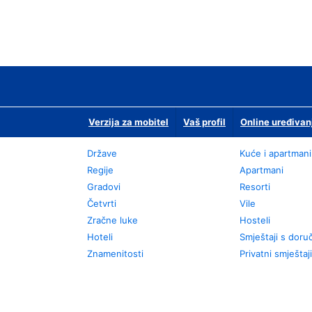
Verzija za mobitel
Vaš profil
Online uređivan
Države
Kuće i apartmani
Regije
Apartmani
Gradovi
Resorti
Četvrti
Vile
Zračne luke
Hosteli
Hoteli
Smještaji s dor
Znamenitosti
Privatni smještaji