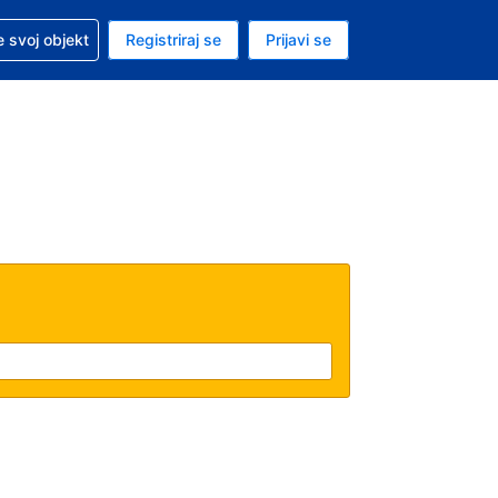
 pomoć sa svojom rezervacijom
 svoj objekt
Registriraj se
Prijavi se
enutačna valuta EUR
. Vaš je trenutačni jezik Hrvatskom