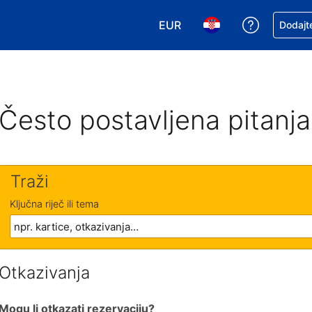
EUR
Zatražite
Dodajte
Odaberite valutu. Vaša je tr
Odaberite svoj jezik
Često postavljena pitanja
Traži
Ključna riječ ili tema
Otkazivanja
Mogu li otkazati rezervaciju?