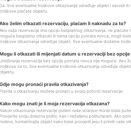
Da. Sve eventualne troškove otkazivanja određuje objekt i navodi ih 
troškove plaćate objektu.
Ako želim otkazati rezervaciju, plaćam li naknadu za to?
Ako vaša rezervacija ima opciju besplatnog otkazivanja, ne plaćate n
moguće besplatno otkazati ili nema opciju povrata novca, mogli bist
troškove otkazivanja određuje objekt. Sve eventualne dodatne trošk
Mogu li otkazati ili mijenjati datum u rezervaciji bez opci
Uređivanje rezervacija bez opcije povrata novca nije moguće. Ako želi
troškove za to. Sve eventualne troškove otkazivanja određuje objek
objektu.
Gdje mogu pronaći pravila otkazivanja?
Pravila o otkazivanju možete pronaći u svojoj potvrdi rezervacije.
Kako mogu znati je li moja rezervacija otkazana?
Nakon otkazivanja rezervacije putem naše stranice morali biste pute
Provjerite svoju dolaznu poštu, kao i neželjenu poštu/spam. Ako potv
molimo, kontaktirajte objekt kako biste provjerili jesu li primili vaše o