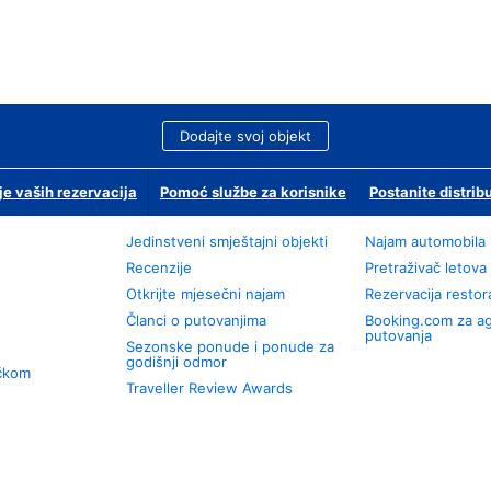
Dodajte svoj objekt
je vaših rezervacija
Pomoć službe za korisnike
Postanite distrib
Jedinstveni smještajni objekti
Najam automobila
Recenzije
Pretraživač letova
Otkrijte mjesečni najam
Rezervacija resto
Članci o putovanjima
Booking.com za a
putovanja
Sezonske ponude i ponude za
godišnji odmor
učkom
Traveller Review Awards