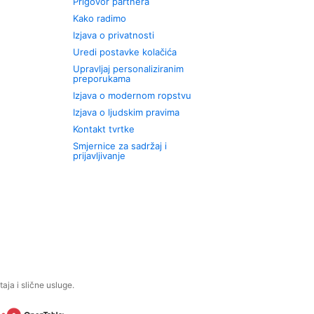
Prigovor partnera
Kako radimo
Izjava o privatnosti
Uredi postavke kolačića
Upravljaj personaliziranim
preporukama
Izjava o modernom ropstvu
Izjava o ljudskim pravima
Kontakt tvrtke
Smjernice za sadržaj i
prijavljivanje
aja i slične usluge.