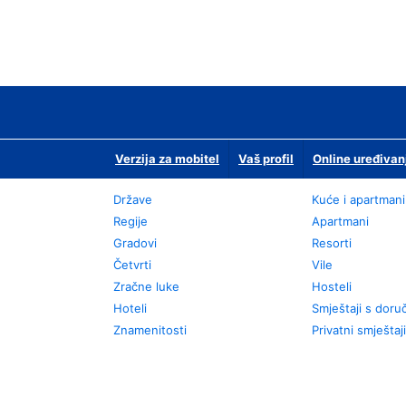
Verzija za mobitel
Vaš profil
Online uređivan
Države
Kuće i apartmani
Regije
Apartmani
Gradovi
Resorti
Četvrti
Vile
Zračne luke
Hosteli
Hoteli
Smještaji s dor
Znamenitosti
Privatni smještaji