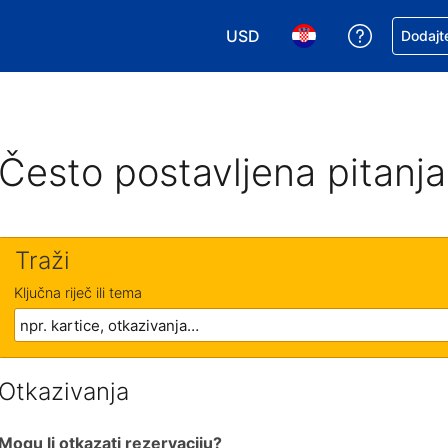
USD
Zatražite
Dodajte
Odaberite valutu. Vaša je tre
Odaberite svoj jezik
Često postavljena pitanja
Traži
Ključna riječ ili tema
Otkazivanja
Mogu li otkazati rezervaciju?