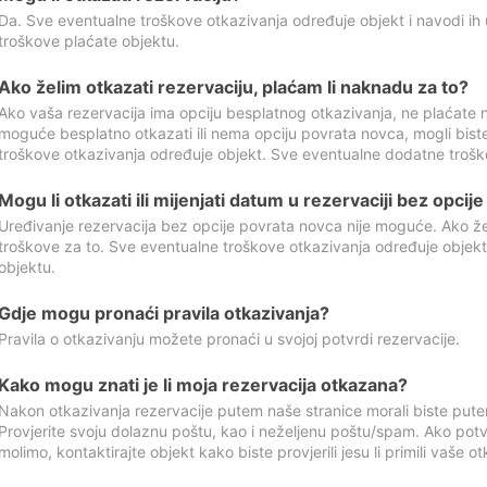
Da. Sve eventualne troškove otkazivanja određuje objekt i navodi ih 
troškove plaćate objektu.
Ako želim otkazati rezervaciju, plaćam li naknadu za to?
Ako vaša rezervacija ima opciju besplatnog otkazivanja, ne plaćate n
moguće besplatno otkazati ili nema opciju povrata novca, mogli bist
troškove otkazivanja određuje objekt. Sve eventualne dodatne trošk
Mogu li otkazati ili mijenjati datum u rezervaciji bez opci
Uređivanje rezervacija bez opcije povrata novca nije moguće. Ako želi
troškove za to. Sve eventualne troškove otkazivanja određuje objek
objektu.
Gdje mogu pronaći pravila otkazivanja?
Pravila o otkazivanju možete pronaći u svojoj potvrdi rezervacije.
Kako mogu znati je li moja rezervacija otkazana?
Nakon otkazivanja rezervacije putem naše stranice morali biste pute
Provjerite svoju dolaznu poštu, kao i neželjenu poštu/spam. Ako potv
molimo, kontaktirajte objekt kako biste provjerili jesu li primili vaše o