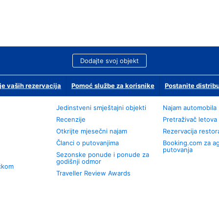
Dodajte svoj objekt
je vaših rezervacija
Pomoć službe za korisnike
Postanite distrib
Jedinstveni smještajni objekti
Najam automobila
Recenzije
Pretraživač letova
Otkrijte mjesečni najam
Rezervacija resto
Članci o putovanjima
Booking.com za a
putovanja
Sezonske ponude i ponude za
godišnji odmor
učkom
Traveller Review Awards