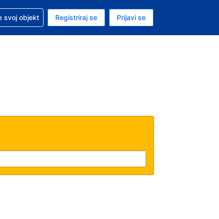
 pomoć sa svojom rezervacijom
 svoj objekt
Registriraj se
Prijavi se
nutačna valuta Američki dolar
. Vaš je trenutačni jezik Hrvatskom