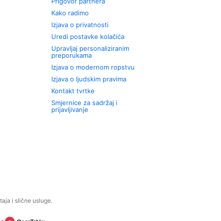
Prigovor partnera
Kako radimo
Izjava o privatnosti
Uredi postavke kolačića
Upravljaj personaliziranim
preporukama
Izjava o modernom ropstvu
Izjava o ljudskim pravima
Kontakt tvrtke
Smjernice za sadržaj i
prijavljivanje
aja i slične usluge.