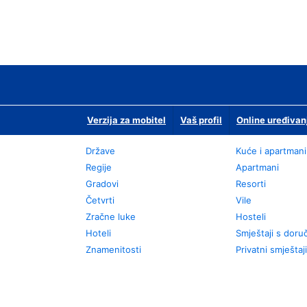
Verzija za mobitel
Vaš profil
Online uređivan
Države
Kuće i apartmani
Regije
Apartmani
Gradovi
Resorti
Četvrti
Vile
Zračne luke
Hosteli
Hoteli
Smještaji s dor
Znamenitosti
Privatni smještaji