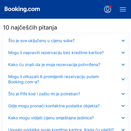
10 najčešćih pitanja
Sažeto
Što je sve uključeno u cijenu sobe?
Sažeto
Mogu li napraviti rezervaciju bez kreditne kartice?
Sažeto
Kako ću znati da je moja rezervacija potvrđena?
Sažeto
Mogu li otkazati ili promijeniti rezervaciju putem
Booking.com-a?
Sažeto
Što je PIN kod i zašto mi je potreban?
Sažeto
Gdje mogu pronaći kontaktne podatke objekta?
Sažeto
Kako mogu vidjeti cijenu smještajne jedinice?
Sažeto
Unosim podatke svoje kreditne kartice. Kada ću platiti?