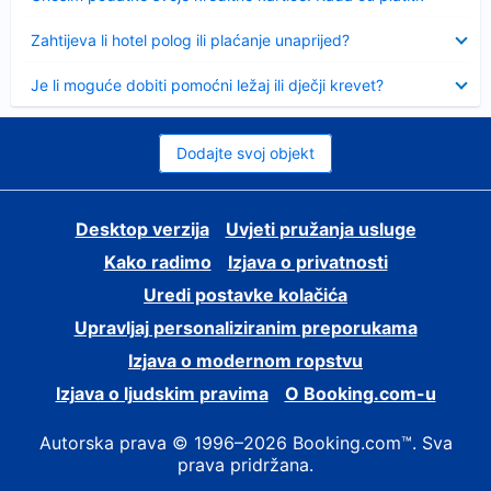
Sažeto
Zahtijeva li hotel polog ili plaćanje unaprijed?
Sažeto
Je li moguće dobiti pomoćni ležaj ili dječji krevet?
Dodajte svoj objekt
Desktop verzija
Uvjeti pružanja usluge
Kako radimo
Izjava o privatnosti
Uredi postavke kolačića
Upravljaj personaliziranim preporukama
Izjava o modernom ropstvu
Izjava o ljudskim pravima
O Booking.com-u
Autorska prava © 1996–2026 Booking.com™. Sva
prava pridržana.