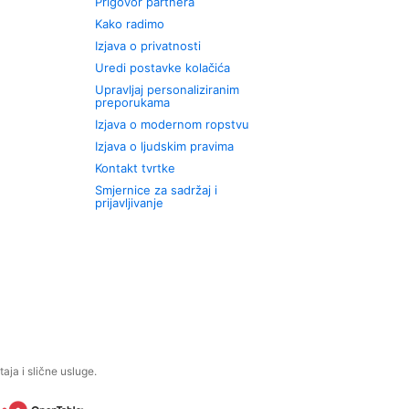
Prigovor partnera
Kako radimo
Izjava o privatnosti
Uredi postavke kolačića
Upravljaj personaliziranim
preporukama
Izjava o modernom ropstvu
Izjava o ljudskim pravima
Kontakt tvrtke
Smjernice za sadržaj i
prijavljivanje
aja i slične usluge.