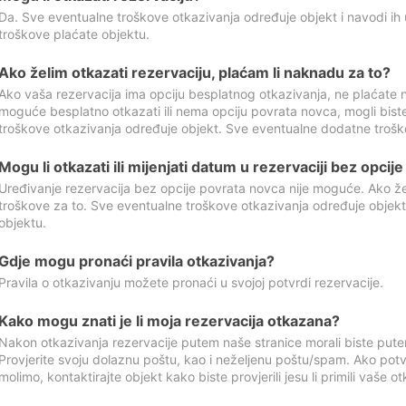
Da. Sve eventualne troškove otkazivanja određuje objekt i navodi ih 
troškove plaćate objektu.
Ako želim otkazati rezervaciju, plaćam li naknadu za to?
Ako vaša rezervacija ima opciju besplatnog otkazivanja, ne plaćate n
moguće besplatno otkazati ili nema opciju povrata novca, mogli bist
troškove otkazivanja određuje objekt. Sve eventualne dodatne trošk
Mogu li otkazati ili mijenjati datum u rezervaciji bez opci
Uređivanje rezervacija bez opcije povrata novca nije moguće. Ako želi
troškove za to. Sve eventualne troškove otkazivanja određuje objek
objektu.
Gdje mogu pronaći pravila otkazivanja?
Pravila o otkazivanju možete pronaći u svojoj potvrdi rezervacije.
Kako mogu znati je li moja rezervacija otkazana?
Nakon otkazivanja rezervacije putem naše stranice morali biste pute
Provjerite svoju dolaznu poštu, kao i neželjenu poštu/spam. Ako potv
molimo, kontaktirajte objekt kako biste provjerili jesu li primili vaše o