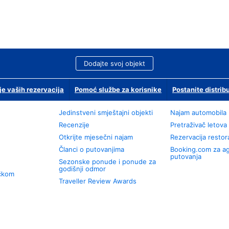
Dodajte svoj objekt
je vaših rezervacija
Pomoć službe za korisnike
Postanite distrib
Jedinstveni smještajni objekti
Najam automobila
Recenzije
Pretraživač letova
Otkrijte mjesečni najam
Rezervacija resto
Članci o putovanjima
Booking.com za a
putovanja
Sezonske ponude i ponude za
godišnji odmor
učkom
Traveller Review Awards