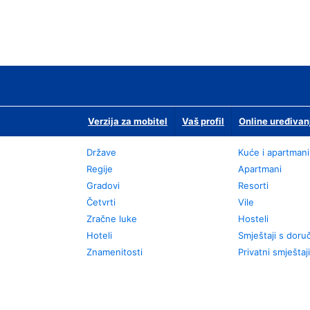
Verzija za mobitel
Vaš profil
Online uređivan
Države
Kuće i apartmani
Regije
Apartmani
Gradovi
Resorti
Četvrti
Vile
Zračne luke
Hosteli
Hoteli
Smještaji s dor
Znamenitosti
Privatni smještaji