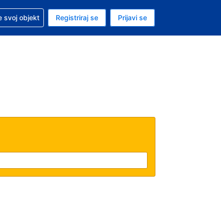
 pomoć sa svojom rezervacijom
 svoj objekt
Registriraj se
Prijavi se
nutačna valuta Američki dolar
. Vaš je trenutačni jezik Hrvatskom