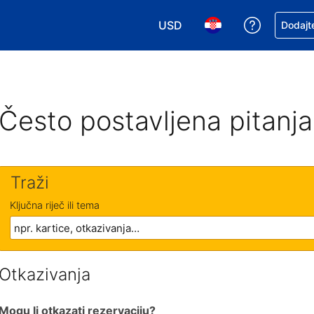
USD
Zatražite
Dodajte
Odaberite valutu. Vaša je tre
Odaberite svoj jezik
Često postavljena pitanja
Traži
Ključna riječ ili tema
Otkazivanja
Mogu li otkazati rezervaciju?