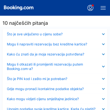
10 najčešćih pitanja
Sažeto
Što je sve uključeno u cijenu sobe?
Sažeto
Mogu li napraviti rezervaciju bez kreditne kartice?
Sažeto
Kako ću znati da je moja rezervacija potvrđena?
Sažeto
Mogu li otkazati ili promijeniti rezervaciju putem
Booking.com-a?
Sažeto
Što je PIN kod i zašto mi je potreban?
Sažeto
Gdje mogu pronaći kontaktne podatke objekta?
Sažeto
Kako mogu vidjeti cijenu smještajne jedinice?
Sažeto
Unosim podatke svoje kreditne kartice. Kada ću platiti?