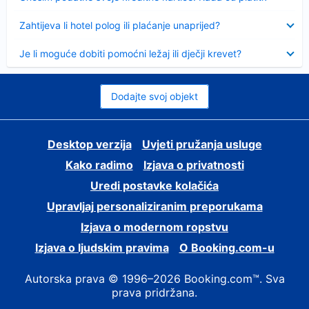
Sažeto
Zahtijeva li hotel polog ili plaćanje unaprijed?
Sažeto
Je li moguće dobiti pomoćni ležaj ili dječji krevet?
Dodajte svoj objekt
Desktop verzija
Uvjeti pružanja usluge
Kako radimo
Izjava o privatnosti
Uredi postavke kolačića
Upravljaj personaliziranim preporukama
Izjava o modernom ropstvu
Izjava o ljudskim pravima
O Booking.com-u
Autorska prava © 1996–2026 Booking.com™. Sva
prava pridržana.