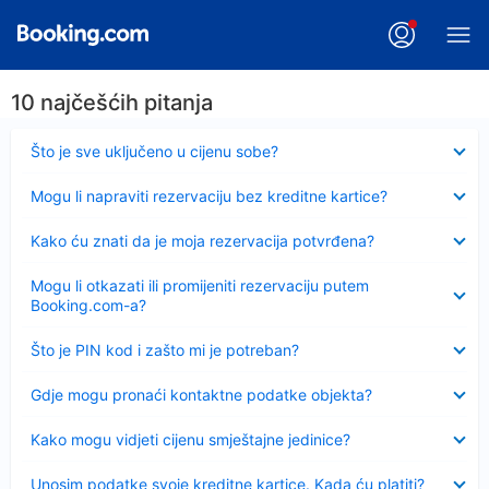
10 najčešćih pitanja
Sažeto
Što je sve uključeno u cijenu sobe?
Sažeto
Mogu li napraviti rezervaciju bez kreditne kartice?
Sažeto
Kako ću znati da je moja rezervacija potvrđena?
Sažeto
Mogu li otkazati ili promijeniti rezervaciju putem
Booking.com-a?
Sažeto
Što je PIN kod i zašto mi je potreban?
Sažeto
Gdje mogu pronaći kontaktne podatke objekta?
Sažeto
Kako mogu vidjeti cijenu smještajne jedinice?
Sažeto
Unosim podatke svoje kreditne kartice. Kada ću platiti?