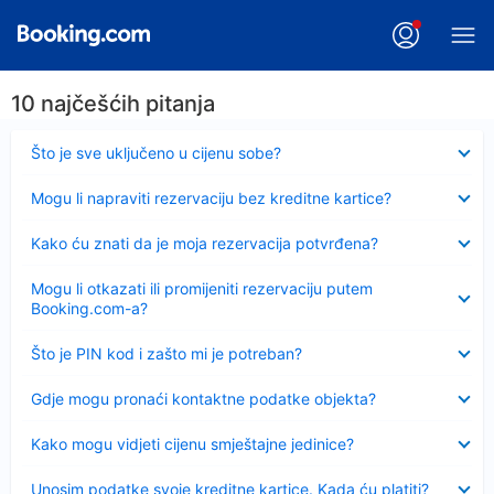
10 najčešćih pitanja
Sažeto
Što je sve uključeno u cijenu sobe?
Sažeto
Mogu li napraviti rezervaciju bez kreditne kartice?
Sažeto
Kako ću znati da je moja rezervacija potvrđena?
Sažeto
Mogu li otkazati ili promijeniti rezervaciju putem
Booking.com-a?
Sažeto
Što je PIN kod i zašto mi je potreban?
Sažeto
Gdje mogu pronaći kontaktne podatke objekta?
Sažeto
Kako mogu vidjeti cijenu smještajne jedinice?
Sažeto
Unosim podatke svoje kreditne kartice. Kada ću platiti?