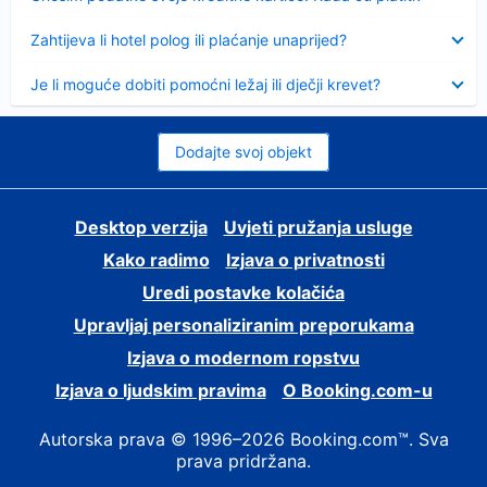
Sažeto
Zahtijeva li hotel polog ili plaćanje unaprijed?
Sažeto
Je li moguće dobiti pomoćni ležaj ili dječji krevet?
Dodajte svoj objekt
Desktop verzija
Uvjeti pružanja usluge
Kako radimo
Izjava o privatnosti
Uredi postavke kolačića
Upravljaj personaliziranim preporukama
Izjava o modernom ropstvu
Izjava o ljudskim pravima
O Booking.com-u
Autorska prava © 1996–2026 Booking.com™. Sva
prava pridržana.