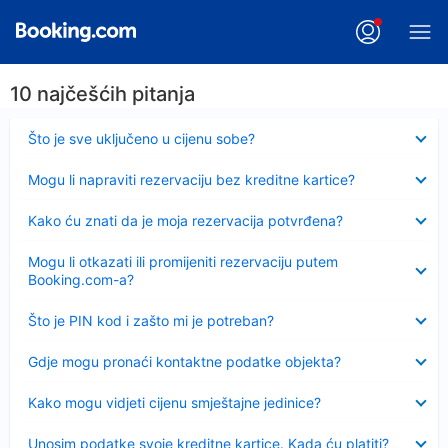
10 najčešćih pitanja
Sažeto
Što je sve uključeno u cijenu sobe?
Sažeto
Mogu li napraviti rezervaciju bez kreditne kartice?
Sažeto
Kako ću znati da je moja rezervacija potvrđena?
Sažeto
Mogu li otkazati ili promijeniti rezervaciju putem
Booking.com-a?
Sažeto
Što je PIN kod i zašto mi je potreban?
Sažeto
Gdje mogu pronaći kontaktne podatke objekta?
Sažeto
Kako mogu vidjeti cijenu smještajne jedinice?
Sažeto
Unosim podatke svoje kreditne kartice. Kada ću platiti?