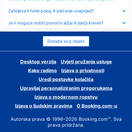
Sažeto
Zahtijeva li hotel polog ili plaćanje unaprijed?
Sažeto
Je li moguće dobiti pomoćni ležaj ili dječji krevet?
Dodajte svoj objekt
Desktop verzija
Uvjeti pružanja usluge
Kako radimo
Izjava o privatnosti
Uredi postavke kolačića
Upravljaj personaliziranim preporukama
Izjava o modernom ropstvu
Izjava o ljudskim pravima
O Booking.com-u
Autorska prava © 1996–2026 Booking.com™. Sva
prava pridržana.