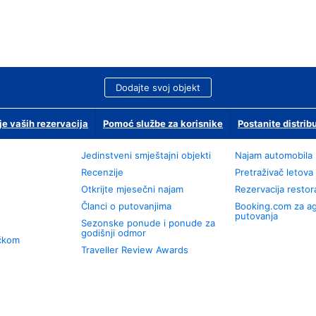
Dodajte svoj objekt
je vaših rezervacija
Pomoć službe za korisnike
Postanite distrib
Jedinstveni smještajni objekti
Najam automobila
Recenzije
Pretraživač letova
Otkrijte mjesečni najam
Rezervacija resto
Članci o putovanjima
Booking.com za a
putovanja
Sezonske ponude i ponude za
godišnji odmor
učkom
Traveller Review Awards