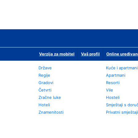
Verzija za mobitel
Vaš profil
Online uređivan
Države
Kuće i apartmani
Regije
Apartmani
Gradovi
Resorti
Četvrti
Vile
Zračne luke
Hosteli
Hoteli
Smještaji s dor
Znamenitosti
Privatni smještaji