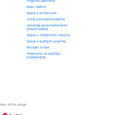
Prigovor partnera
Kako radimo
Izjava o privatnosti
Uredi postavke kolačića
Upravljaj personaliziranim
preporukama
Izjava o modernom ropstvu
Izjava o ljudskim pravima
Kontakt tvrtke
Smjernice za sadržaj i
prijavljivanje
aja i slične usluge.