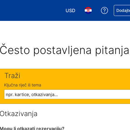
USD
Zatražite
Dodajte
Odaberite valutu. Vaša je tre
Odaberite svoj jezik
Često postavljena pitanja
Traži
Ključna riječ ili tema
Otkazivanja
Mogu li otkazati rezervaciju?