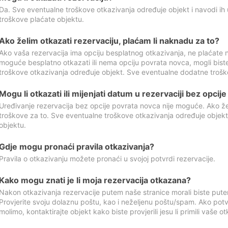
Da. Sve eventualne troškove otkazivanja određuje objekt i navodi ih 
troškove plaćate objektu.
Ako želim otkazati rezervaciju, plaćam li naknadu za to?
Ako vaša rezervacija ima opciju besplatnog otkazivanja, ne plaćate n
moguće besplatno otkazati ili nema opciju povrata novca, mogli bist
troškove otkazivanja određuje objekt. Sve eventualne dodatne trošk
Mogu li otkazati ili mijenjati datum u rezervaciji bez opci
Uređivanje rezervacija bez opcije povrata novca nije moguće. Ako želi
troškove za to. Sve eventualne troškove otkazivanja određuje objek
objektu.
Gdje mogu pronaći pravila otkazivanja?
Pravila o otkazivanju možete pronaći u svojoj potvrdi rezervacije.
Kako mogu znati je li moja rezervacija otkazana?
Nakon otkazivanja rezervacije putem naše stranice morali biste pute
Provjerite svoju dolaznu poštu, kao i neželjenu poštu/spam. Ako potv
molimo, kontaktirajte objekt kako biste provjerili jesu li primili vaše o