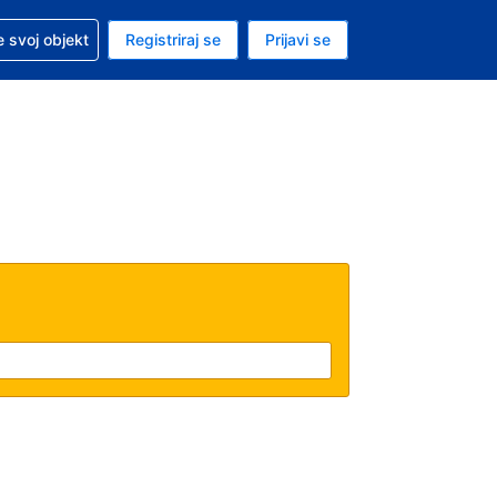
 pomoć sa svojom rezervacijom
 svoj objekt
Registriraj se
Prijavi se
nutačna valuta Američki dolar
. Vaš je trenutačni jezik Hrvatskom