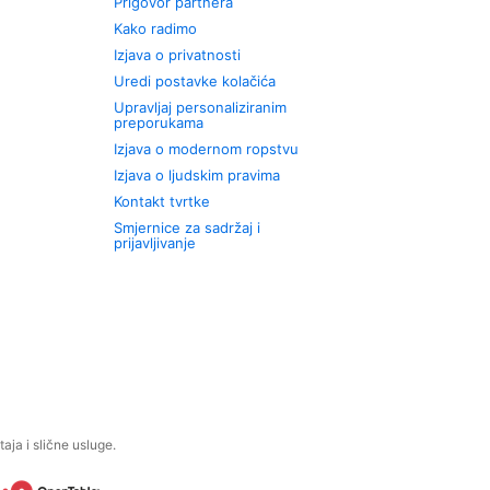
Prigovor partnera
Kako radimo
Izjava o privatnosti
Uredi postavke kolačića
Upravljaj personaliziranim
preporukama
Izjava o modernom ropstvu
Izjava o ljudskim pravima
Kontakt tvrtke
Smjernice za sadržaj i
prijavljivanje
aja i slične usluge.