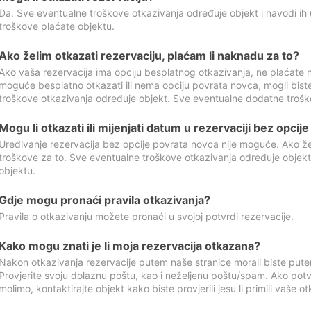
Da. Sve eventualne troškove otkazivanja određuje objekt i navodi ih 
troškove plaćate objektu.
Ako želim otkazati rezervaciju, plaćam li naknadu za to?
Ako vaša rezervacija ima opciju besplatnog otkazivanja, ne plaćate n
moguće besplatno otkazati ili nema opciju povrata novca, mogli bist
troškove otkazivanja određuje objekt. Sve eventualne dodatne trošk
Mogu li otkazati ili mijenjati datum u rezervaciji bez opci
Uređivanje rezervacija bez opcije povrata novca nije moguće. Ako želi
troškove za to. Sve eventualne troškove otkazivanja određuje objek
objektu.
Gdje mogu pronaći pravila otkazivanja?
Pravila o otkazivanju možete pronaći u svojoj potvrdi rezervacije.
Kako mogu znati je li moja rezervacija otkazana?
Nakon otkazivanja rezervacije putem naše stranice morali biste pute
Provjerite svoju dolaznu poštu, kao i neželjenu poštu/spam. Ako potv
molimo, kontaktirajte objekt kako biste provjerili jesu li primili vaše o