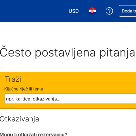
USD
Zatražite
Dodajte
Odaberite valutu. Vaša je tre
Odaberite svoj jezik
Često postavljena pitanja
Traži
Ključna riječ ili tema
Otkazivanja
Mogu li otkazati rezervaciju?