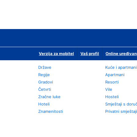
Verzija za mobitel
Vaš profil
Online uređivan
Države
Kuće i apartmani
Regije
Apartmani
Gradovi
Resorti
Četvrti
Vile
Zračne luke
Hosteli
Hoteli
Smještaji s dor
Znamenitosti
Privatni smještaji