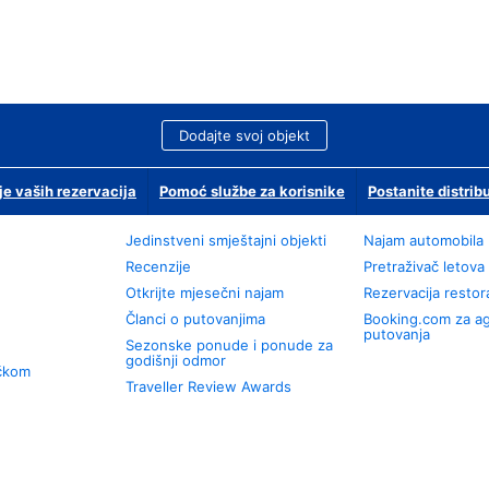
Dodajte svoj objekt
je vaših rezervacija
Pomoć službe za korisnike
Postanite distrib
Jedinstveni smještajni objekti
Najam automobila
Recenzije
Pretraživač letova
Otkrijte mjesečni najam
Rezervacija resto
Članci o putovanjima
Booking.com za a
putovanja
Sezonske ponude i ponude za
godišnji odmor
učkom
Traveller Review Awards