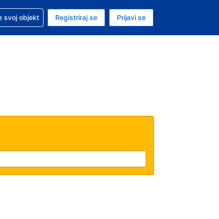
 pomoć sa svojom rezervacijom
 svoj objekt
Registriraj se
Prijavi se
nutačna valuta Američki dolar
. Vaš je trenutačni jezik Hrvatskom