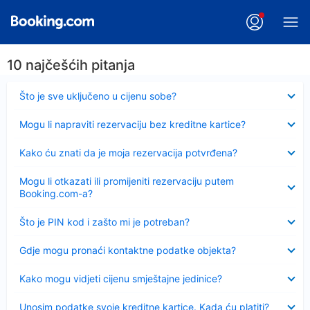
10 najčešćih pitanja
Sažeto
Što je sve uključeno u cijenu sobe?
Sažeto
Mogu li napraviti rezervaciju bez kreditne kartice?
Sažeto
Kako ću znati da je moja rezervacija potvrđena?
Sažeto
Mogu li otkazati ili promijeniti rezervaciju putem
Booking.com-a?
Sažeto
Što je PIN kod i zašto mi je potreban?
Sažeto
Gdje mogu pronaći kontaktne podatke objekta?
Sažeto
Kako mogu vidjeti cijenu smještajne jedinice?
Sažeto
Unosim podatke svoje kreditne kartice. Kada ću platiti?