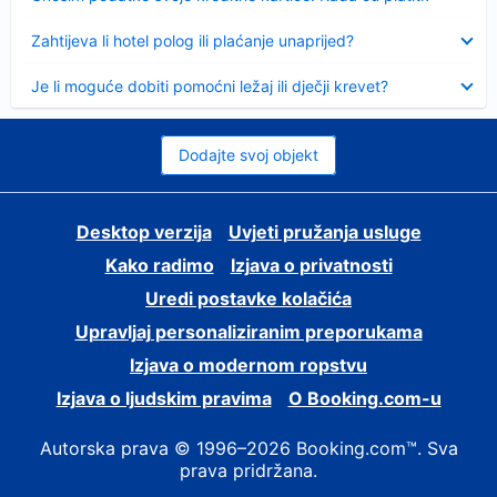
Sažeto
Zahtijeva li hotel polog ili plaćanje unaprijed?
Sažeto
Je li moguće dobiti pomoćni ležaj ili dječji krevet?
Dodajte svoj objekt
Desktop verzija
Uvjeti pružanja usluge
Kako radimo
Izjava o privatnosti
Uredi postavke kolačića
Upravljaj personaliziranim preporukama
Izjava o modernom ropstvu
Izjava o ljudskim pravima
O Booking.com-u
Autorska prava © 1996–2026 Booking.com™. Sva
prava pridržana.