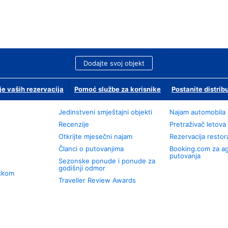
Dodajte svoj objekt
je vaših rezervacija
Pomoć službe za korisnike
Postanite distrib
Jedinstveni smještajni objekti
Najam automobila
Recenzije
Pretraživač letova
Otkrijte mjesečni najam
Rezervacija resto
Članci o putovanjima
Booking.com za a
putovanja
Sezonske ponude i ponude za
godišnji odmor
učkom
Traveller Review Awards