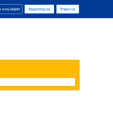
 pomoć sa svojom rezervacijom
 svoj objekt
Registriraj se
Prijavi se
nutačna valuta Američki dolar
. Vaš je trenutačni jezik Hrvatskom