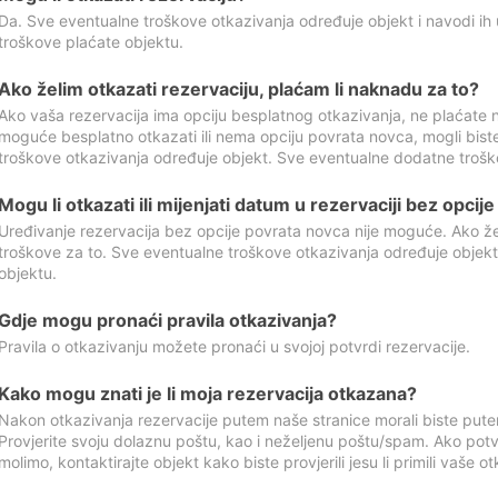
Da. Sve eventualne troškove otkazivanja određuje objekt i navodi ih 
troškove plaćate objektu.
Ako želim otkazati rezervaciju, plaćam li naknadu za to?
Ako vaša rezervacija ima opciju besplatnog otkazivanja, ne plaćate n
moguće besplatno otkazati ili nema opciju povrata novca, mogli bist
troškove otkazivanja određuje objekt. Sve eventualne dodatne trošk
Mogu li otkazati ili mijenjati datum u rezervaciji bez opci
Uređivanje rezervacija bez opcije povrata novca nije moguće. Ako želi
troškove za to. Sve eventualne troškove otkazivanja određuje objek
objektu.
Gdje mogu pronaći pravila otkazivanja?
Pravila o otkazivanju možete pronaći u svojoj potvrdi rezervacije.
Kako mogu znati je li moja rezervacija otkazana?
Nakon otkazivanja rezervacije putem naše stranice morali biste pute
Provjerite svoju dolaznu poštu, kao i neželjenu poštu/spam. Ako potv
molimo, kontaktirajte objekt kako biste provjerili jesu li primili vaše o