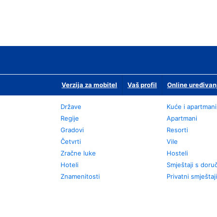
Verzija za mobitel
Vaš profil
Online uređivan
Države
Kuće i apartmani
Regije
Apartmani
Gradovi
Resorti
Četvrti
Vile
Zračne luke
Hosteli
Hoteli
Smještaji s dor
Znamenitosti
Privatni smještaji