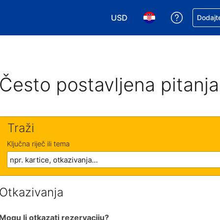
USD
Zatražite
Dodajte
Odaberite valutu. Vaša je tre
Odaberite svoj jezik
Često postavljena pitanja
Traži
Ključna riječ ili tema
Otkazivanja
Mogu li otkazati rezervaciju?