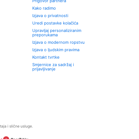
Prigovor partnera
Kako radimo
Izjava o privatnosti
Uredi postavke kolačića
Upravljaj personaliziranim
preporukama
Izjava o modernom ropstvu
Izjava o ljudskim pravima
Kontakt tvrtke
Smjernice za sadržaj i
prijavljivanje
aja i slične usluge.