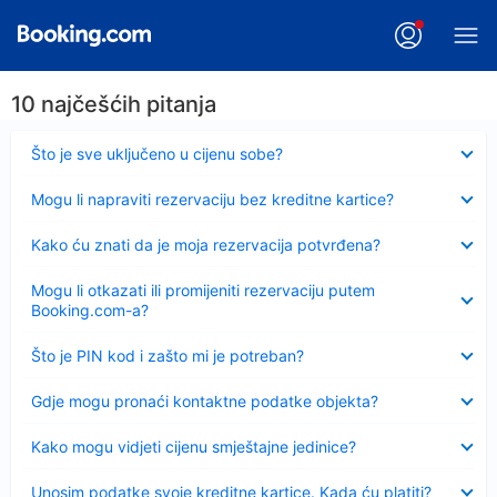
10 najčešćih pitanja
Sažeto
Što je sve uključeno u cijenu sobe?
Sažeto
Mogu li napraviti rezervaciju bez kreditne kartice?
Sažeto
Kako ću znati da je moja rezervacija potvrđena?
Sažeto
Mogu li otkazati ili promijeniti rezervaciju putem
Booking.com-a?
Sažeto
Što je PIN kod i zašto mi je potreban?
Sažeto
Gdje mogu pronaći kontaktne podatke objekta?
Sažeto
Kako mogu vidjeti cijenu smještajne jedinice?
Sažeto
Unosim podatke svoje kreditne kartice. Kada ću platiti?