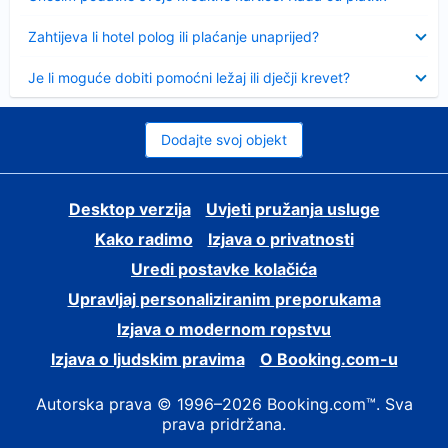
Sažeto
Zahtijeva li hotel polog ili plaćanje unaprijed?
Sažeto
Je li moguće dobiti pomoćni ležaj ili dječji krevet?
Dodajte svoj objekt
Desktop verzija
Uvjeti pružanja usluge
Kako radimo
Izjava o privatnosti
Uredi postavke kolačića
Upravljaj personaliziranim preporukama
Izjava o modernom ropstvu
Izjava o ljudskim pravima
O Booking.com-u
Autorska prava © 1996–2026 Booking.com™. Sva
prava pridržana.