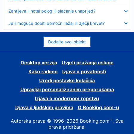
Sažeto
Zahtijeva li hotel polog ili plaćanje unaprijed?
Sažeto
Je li moguće dobiti pomoćni ležaj ili dječji krevet?
Dodajte svoj objekt
Desktop verzija
Uvjeti pružanja usluge
Kako radimo
Izjava o privatnosti
Uredi postavke kolačića
Upravljaj personaliziranim preporukama
Izjava o modernom ropstvu
Izjava o ljudskim pravima
O Booking.com-u
Autorska prava © 1996–2026 Booking.com™. Sva
prava pridržana.